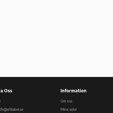
a Oss
Information
B
Om oss
nfo@etilabel.se
Mina sidor