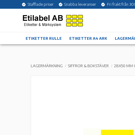
Stafflade priser
Snabba leveranser
Fri frakt från 30
ETIKETTER RULLE
ETIKETTER A4 ARK
LAGERMÄ
LAGERMÄRKNING
SIFFROR & BOKSTÄVER
28X50 MM 