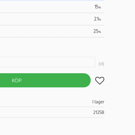
15
%
21
%
25
%
st
Lägg till i favoriter
KÖP
I lager
21258