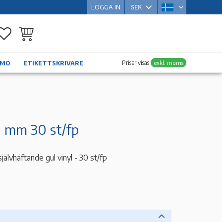
LOGGA IN
Favoriter
Kundvagn
Priser visas
exkl. moms
YMO
ETIKETTSKRIVARE
0 mm 30 st/fp
älvhäftande gul vinyl - 30 st/fp