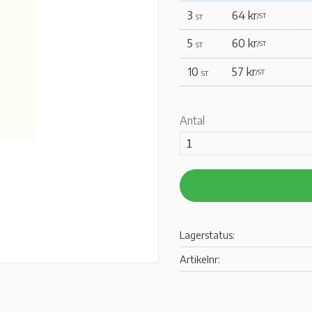
3
64 kr
/
ST
ST
5
60 kr
/
ST
ST
10
57 kr
/
ST
ST
Antal
Lagerstatus
Artikelnr