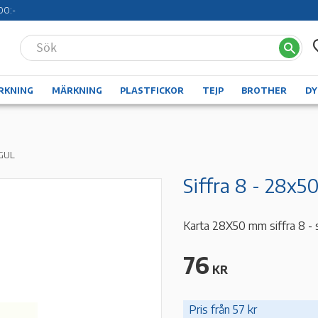
00:-
RKNING
MÄRKNING
PLASTFICKOR
TEJP
BROTHER
D
GUL
Siffra 8 - 28x5
Karta 28X50 mm siffra 8 - sj
76
KR
Pris från 57 kr