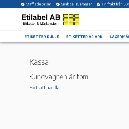
Stafflade priser
Snabba leveranser
Fri frakt från 30
ETIKETTER RULLE
ETIKETTER A4 ARK
LAGERMÄ
Kassa
Kundvagnen är tom
Fortsätt handla