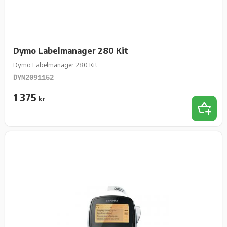
Dymo Labelmanager 280 Kit
Dymo Labelmanager 280 Kit
DYM2091152
1 375
kr
Lägg t