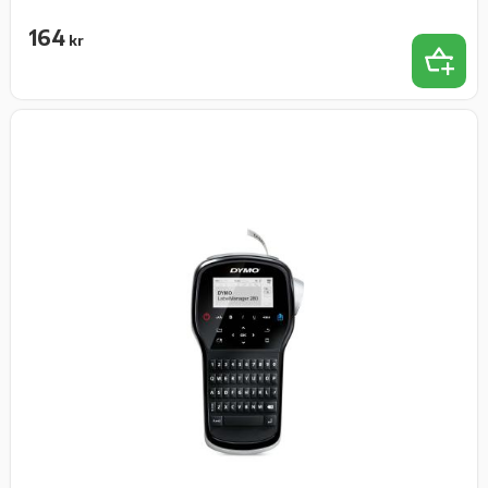
164
kr
Lägg t