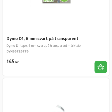
Dymo D1, 6 mm svart på transparent
Dymo D1 tape, 6 mm svart på transparent märktejp
DYMS0720770
145
kr
Lägg t