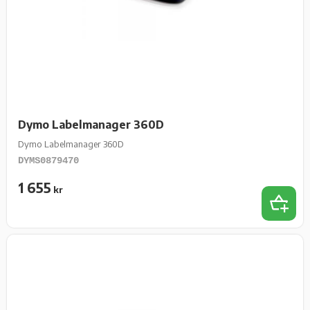
Dymo Labelmanager 360D
Dymo Labelmanager 360D
DYMS0879470
1 655
kr
Lägg t