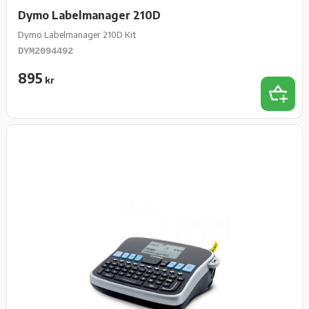
Dymo Labelmanager 210D
Dymo Labelmanager 210D Kit
DYM2094492
895
kr
Lägg t