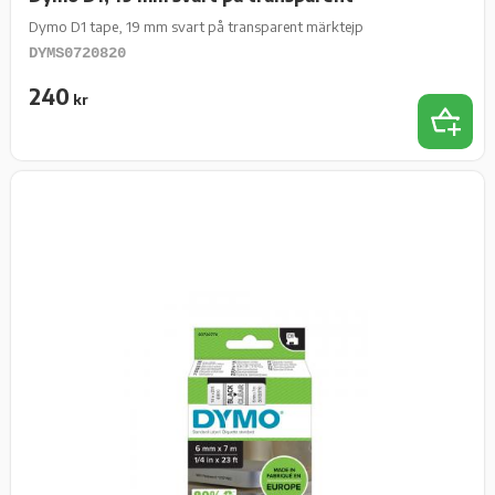
Dymo D1 tape, 19 mm svart på transparent märktejp
DYMS0720820
240
kr
Lägg t