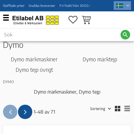
Stafflade priser
Snabba leveranser
Fri frakt från 3000:-
Meny
Favoriter
Kundvagn
Dymo
Dymo märkmaskiner
Dymo märktejp
Dymo tejp övrigt
DYMO
Dymo märkmaskiner, Dymo tejp
Välj sortering
V
1–
48
av
71