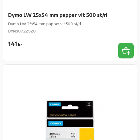
Dymo LW 25x54 mm papper vit 500 st/rl
Dymo LW 25x54 mm papper vit 500 st/rl
DYMS0722520
141
kr
Lägg t