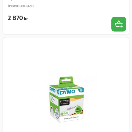
DYMS0838920
2 870
kr
Lägg t