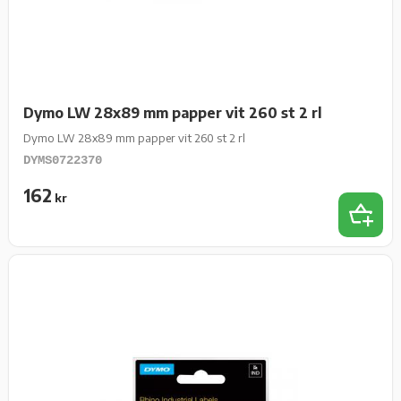
Dymo LW 28x89 mm papper vit 260 st 2 rl
Dymo LW 28x89 mm papper vit 260 st 2 rl
DYMS0722370
162
kr
Lägg t