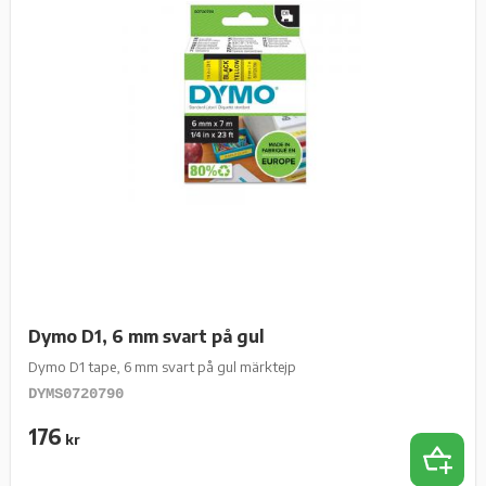
Dymo D1, 6 mm svart på gul
Dymo D1 tape, 6 mm svart på gul märktejp
DYMS0720790
176
kr
Lägg t