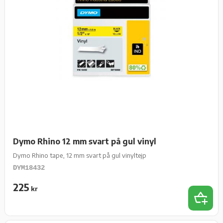
Dymo Rhino 12 mm svart på gul vinyl
Dymo Rhino tape, 12 mm svart på gul vinyltejp
DYM18432
225
kr
Lägg t