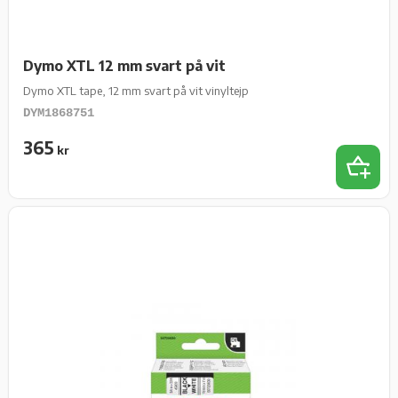
Dymo XTL 12 mm svart på vit
Dymo XTL tape, 12 mm svart på vit vinyltejp
DYM1868751
365
kr
Lägg t