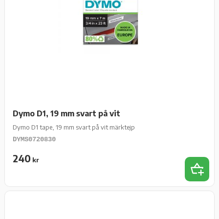
Dymo D1, 19 mm svart på vit
Dymo D1 tape, 19 mm svart på vit märktejp
DYMS0720830
240
kr
Lägg t