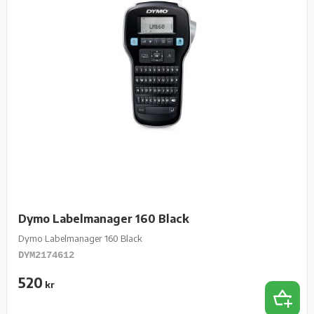
Dymo Labelmanager 160 Black
Dymo Labelmanager 160 Black
DYM2174612
520
kr
Lägg t