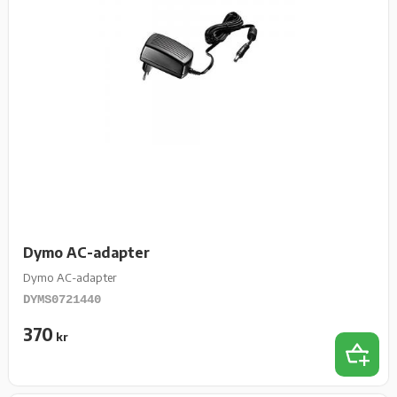
Dymo AC-adapter
Dymo AC-adapter
DYMS0721440
370
kr
Lägg t