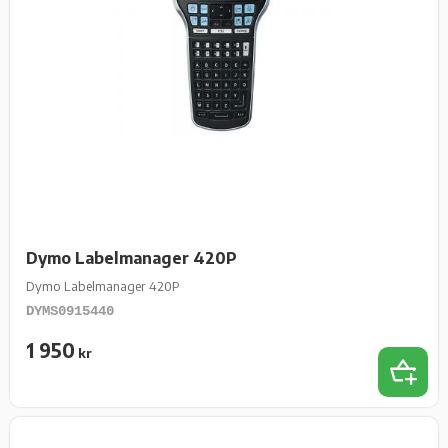
Dymo Labelmanager 420P
Dymo Labelmanager 420P
DYMS0915440
1 950
kr
Lägg t