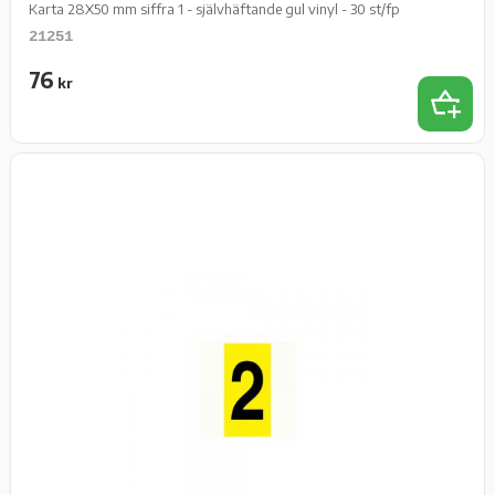
Karta 28X50 mm siffra 1 - självhäftande gul vinyl - 30 st/fp
21251
76
kr
Lägg t