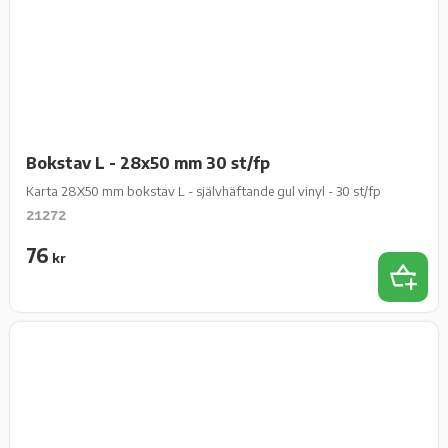
Bokstav L - 28x50 mm 30 st/fp
Karta 28X50 mm bokstav L - självhäftande gul vinyl - 30 st/fp
21272
76
kr
Lägg t