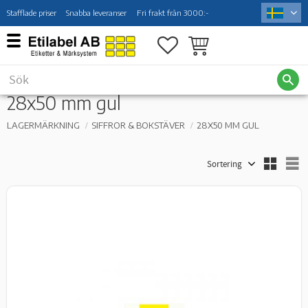
Stafflade priser
Snabba leveranser
Fri frakt från 3000:-
Meny
Favoriter
Kundvagn
28x50 mm gul
LAGERMÄRKNING
SIFFROR & BOKSTÄVER
28X50 MM GUL
Välj sortering
V