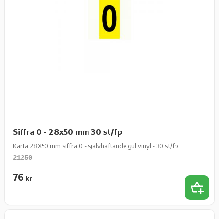
Siffra 0 - 28x50 mm 30 st/fp
Karta 28X50 mm siffra 0 - självhäftande gul vinyl - 30 st/fp
21250
76
kr
Lägg t