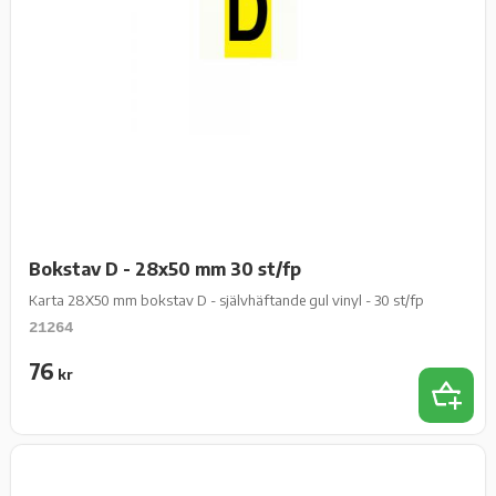
Bokstav D - 28x50 mm 30 st/fp
Karta 28X50 mm bokstav D - självhäftande gul vinyl - 30 st/fp
21264
76
kr
Lägg t