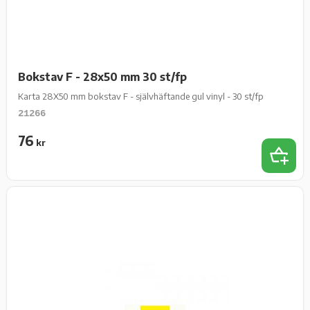
Bokstav F - 28x50 mm 30 st/fp
Karta 28X50 mm bokstav F - självhäftande gul vinyl - 30 st/fp
21266
76
kr
Lägg t