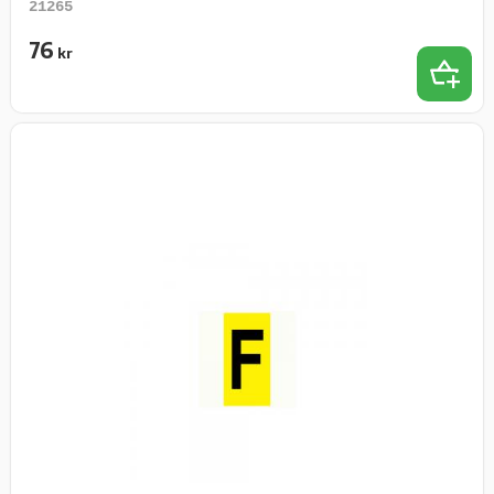
21265
76
kr
Lägg t