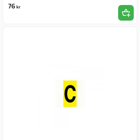
76
kr
Lägg t