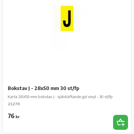
Bokstav J - 28x50 mm 30 st/fp
Karta 28X50 mm bokstav J - självhäftande gul vinyl - 30 st/fp
21270
76
kr
Lägg t