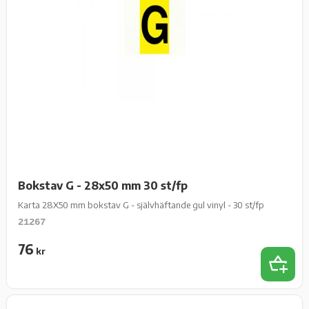
Bokstav G - 28x50 mm 30 st/fp
Karta 28X50 mm bokstav G - självhäftande gul vinyl - 30 st/fp
21267
76
kr
Lägg t