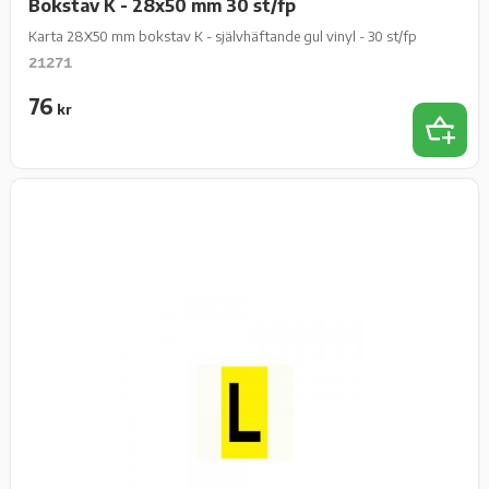
Bokstav K - 28x50 mm 30 st/fp
Karta 28X50 mm bokstav K - självhäftande gul vinyl - 30 st/fp
21271
76
kr
Lägg t