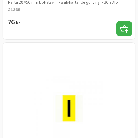
Karta 28X50 mm bokstav H - självhäftande gul vinyl - 30 st/fp
21268
76
kr
Lägg t