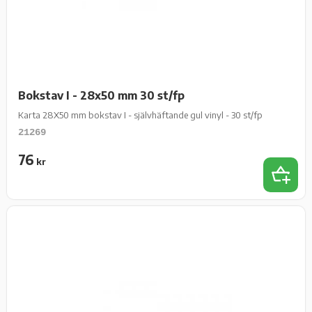
Bokstav I - 28x50 mm 30 st/fp
Karta 28X50 mm bokstav I - självhäftande gul vinyl - 30 st/fp
21269
76
kr
Lägg t