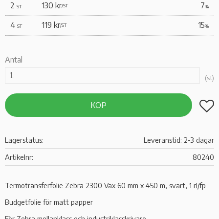
2
130 kr
7
/
ST
ST
%
4
119 kr
15
/
ST
ST
%
Antal
st
Lägg t
KÖP
Lagerstatus
Leveranstid: 2-3 dagar
Artikelnr
80240
Termotransferfolie Zebra 2300 Vax 60 mm x 450 m, svart, 1 rl/fp
Budgetfolie för matt papper
För Zebra mellanklass och industriklasskrivare.