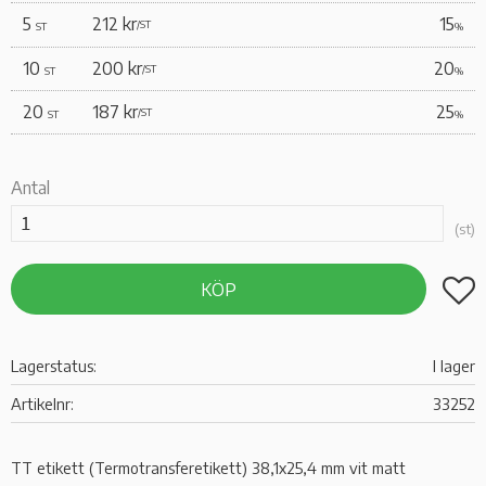
5
212 kr
15
/
ST
ST
%
10
200 kr
20
/
ST
ST
%
20
187 kr
25
/
ST
ST
%
Antal
st
Lägg t
KÖP
Lagerstatus
I lager
Artikelnr
33252
TT etikett (Termotransferetikett) 38,1x25,4 mm vit matt