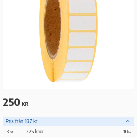
250
KR
Pris från 187 kr
3
225 kr
10
/
ST
ST
%