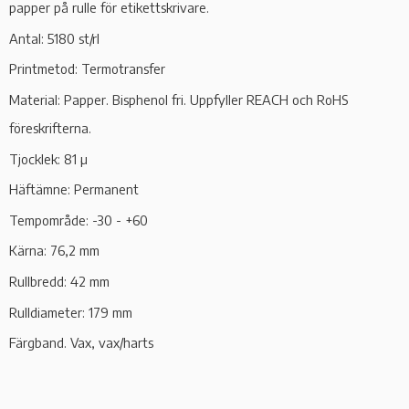
papper på rulle för etikettskrivare.
Antal: 5180 st/rl
Printmetod: Termotransfer
Material: Papper.
Bisphenol fri. Uppfyller REACH och RoHS
föreskrifterna.
Tjocklek: 81 µ
Häftämne: Permanent
Tempområde: -30 - +60
Kärna: 76,2 mm
Rullbredd: 42 mm
Rulldiameter: 179 mm
Färgband. Vax, vax/harts