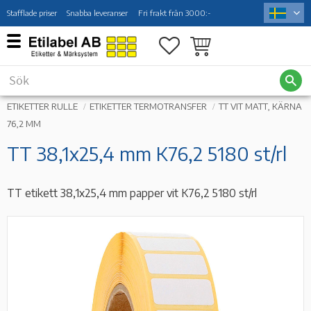
Stafflade priser
Snabba leveranser
Fri frakt från 3000:-
Meny
Favoriter
Kundvagn
ETIKETTER RULLE
ETIKETTER TERMOTRANSFER
TT VIT MATT, KÄRNA
76,2 MM
TT 38,1x25,4 mm K76,2 5180 st/rl
TT etikett 38,1x25,4 mm papper vit K76,2 5180 st/rl