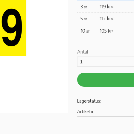
3
119 kr
/
ST
ST
5
112 kr
/
ST
ST
10
105 kr
/
ST
ST
Antal
Lagerstatus
Artikelnr