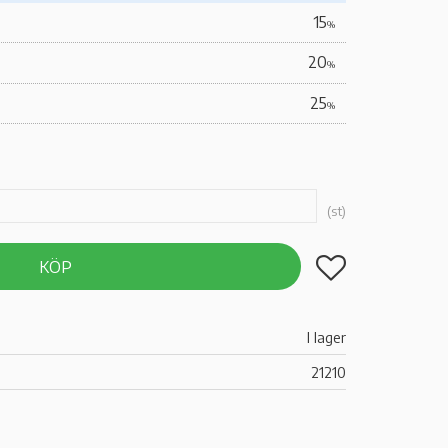
15
%
20
%
25
%
st
Lägg till i favoriter
KÖP
I lager
21210