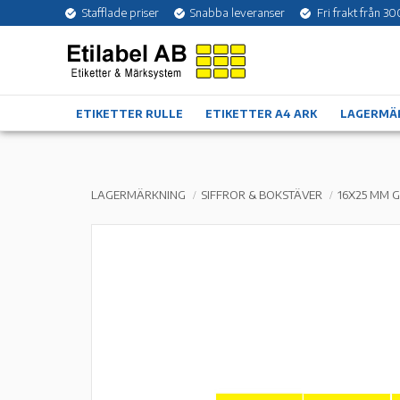
Stafflade priser
Snabba leveranser
Fri frakt från 30
ETIKETTER RULLE
ETIKETTER A4 ARK
LAGERMÄ
LAGERMÄRKNING
SIFFROR & BOKSTÄVER
16X25 MM 