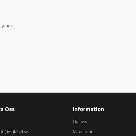
or/karta
a Oss
Information
B
Om oss
nfo@etilabel.se
Mina sidor