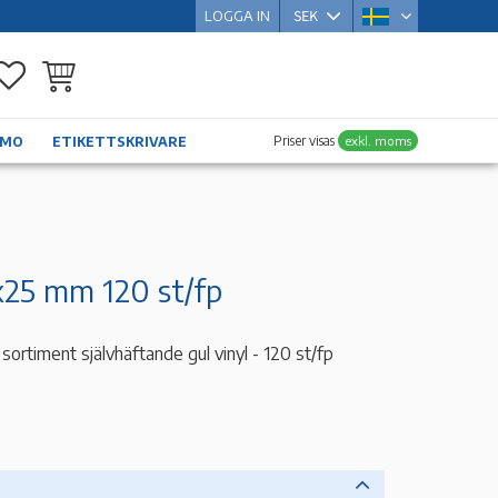
LOGGA IN
Favoriter
Kundvagn
Priser visas
exkl. moms
YMO
ETIKETTSKRIVARE
6x25 mm 120 st/fp
sortiment självhäftande gul vinyl - 120 st/fp