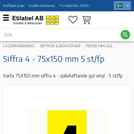
Stafflade priser
Snabba leveranser
Fri frakt från 3000:-
Meny
Favoriter
Kundvagn
LAGERMÄRKNING
SIFFROR & BOKSTÄVER
75X150 MM GUL
Siffra 4 - 75x150 mm 5 st/fp
Karta 75X150 mm siffra 4 - självhäftande gul vinyl - 5 st/fp