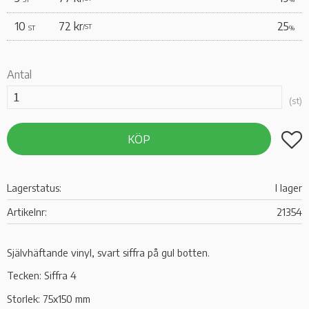
10
72 kr
25
/
ST
ST
%
Antal
st
Lägg t
KÖP
Lagerstatus
I lager
Artikelnr
21354
Självhäftande vinyl, svart siffra på gul botten.
Tecken: Siffra 4
Storlek: 75x150 mm