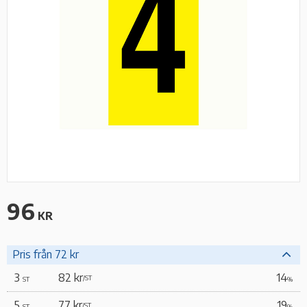
96
KR
Pris från 72 kr
3
82 kr
14
/
ST
ST
%
5
77 kr
19
/
ST
ST
%