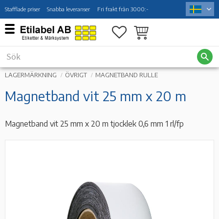
Stafflade priser
Snabba leveranser
Fri frakt från 3000:-
Meny
Favoriter
Kundvagn
LAGERMÄRKNING
ÖVRIGT
MAGNETBAND RULLE
Magnetband vit 25 mm x 20 m
Magnetband vit 25 mm x 20 m tjocklek 0,6 mm 1 rl/fp