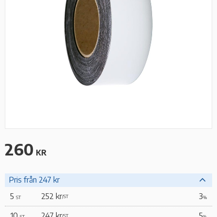
260
KR
Pris från 247 kr
5
252 kr
3
/
ST
ST
%
10
247 kr
5
/
ST
ST
%