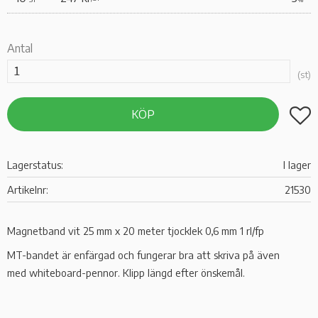
Antal
st
Lägg t
KÖP
Lagerstatus
I lager
Artikelnr
21530
Magnetband vit 25 mm x 20 meter tjocklek 0,6 mm 1 rl/fp
MT-bandet är enfärgad och fungerar bra att skriva på även
med whiteboard-pennor. Klipp längd efter önskemål.