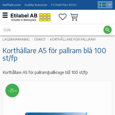
Stafflade priser
Snabba leveranser
Fri frakt från 3000:-
Meny
Favoriter
Kundvagn
LAGERMÄRKNING
ÖVRIGT
KORTHÅLLARE FÖR PALLRAM
Korthållare A5 för pallram blå 100
st/fp
Korthållare A5 för pallram/pallkrage blå 100 st/fp
25
%