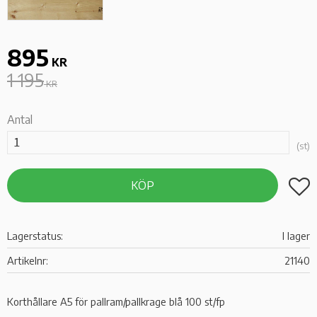
895
Nedsatt pris:
KR
1 195
Ordinarie pris:
KR
Antal
st
Lägg t
KÖP
Lagerstatus
I lager
Artikelnr
21140
Korthållare A5 för pallram/pallkrage blå 100 st/fp