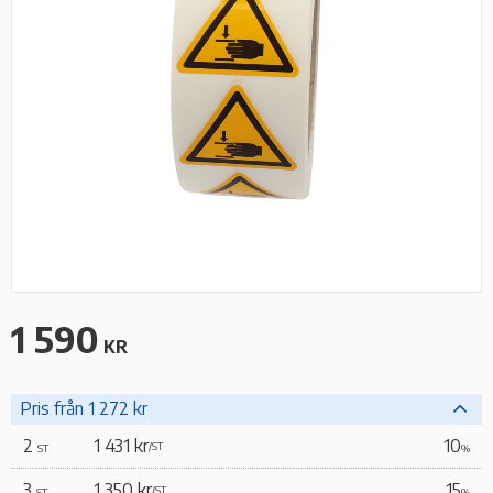
1 590
KR
Pris från 1 272 kr
2
1 431 kr
10
/
ST
ST
%
3
1 350 kr
15
/
ST
ST
%