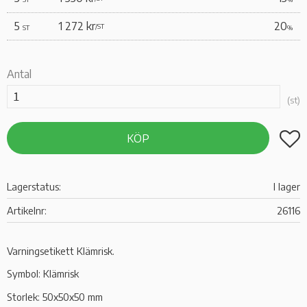
5
1 272 kr
20
/
ST
ST
%
Antal
st
Lägg t
KÖP
Lagerstatus
I lager
Artikelnr
26116
Varningsetikett Klämrisk.
Symbol: Klämrisk
Storlek: 50x50x50 mm