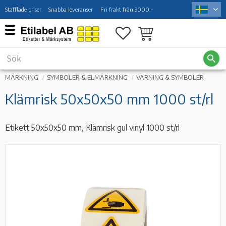
Stafflade priser
Snabba leveranser
Fri frakt från 3000:-
Meny
Favoriter
Kundvagn
MÄRKNING
SYMBOLER & ELMÄRKNING
VARNING & SYMBOLER
Klämrisk 50x50x50 mm 1000 st/rl
Etikett 50x50x50 mm, Klämrisk gul vinyl 1000 st/rl