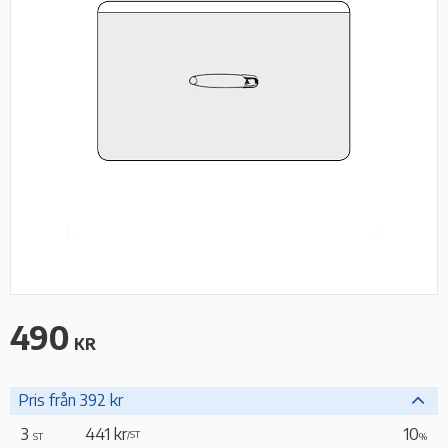
490
KR
Pris från 392 kr
3
441 kr
10
/
ST
ST
%