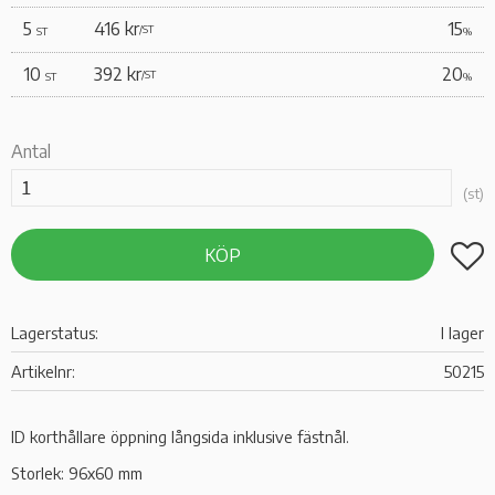
5
416 kr
15
/
ST
ST
%
10
392 kr
20
/
ST
ST
%
Antal
st
Lägg t
KÖP
Lagerstatus
I lager
Artikelnr
50215
ID korthållare öppning långsida inklusive fästnål.
Storlek: 96x60 mm