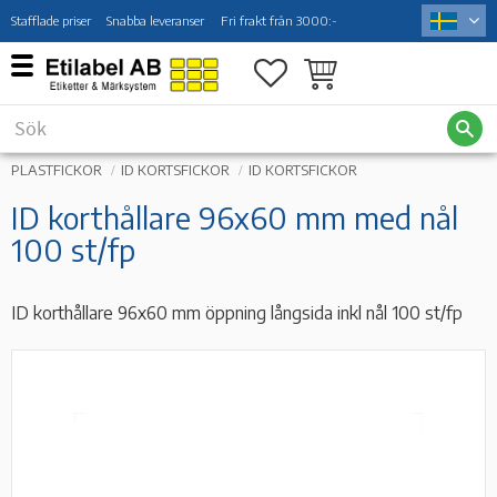
Stafflade priser
Snabba leveranser
Fri frakt från 3000:-
Meny
Favoriter
Kundvagn
PLASTFICKOR
ID KORTSFICKOR
ID KORTSFICKOR
ID korthållare 96x60 mm med nål
100 st/fp
ID korthållare 96x60 mm öppning långsida inkl nål 100 st/fp