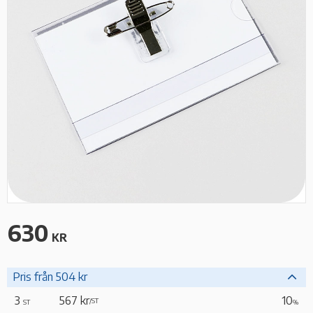
630
KR
Pris från 504 kr
3
567 kr
10
/
ST
ST
%