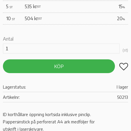
5
535 kr
15
/
ST
ST
%
10
504 kr
20
/
ST
ST
%
Antal
st
Lägg t
KÖP
Lagerstatus
I lager
Artikelnr
50213
ID korthållare öppning kortsida inklusive pinclip.
Pappersinstick på perforerat A4 ark medföljer för
utskrift i laserskrivare.