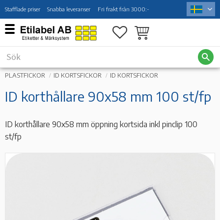
Stafflade priser
Snabba leveranser
Fri frakt från 3000:-
Meny
Favoriter
Kundvagn
PLASTFICKOR
ID KORTSFICKOR
ID KORTSFICKOR
ID korthållare 90x58 mm 100 st/fp
ID korthållare 90x58 mm öppning kortsida inkl pinclip 100
st/fp