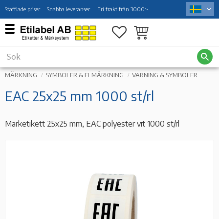
Stafflade priser
Snabba leveranser
Fri frakt från 3000:-
Meny
Favoriter
Kundvagn
MÄRKNING
SYMBOLER & ELMÄRKNING
VARNING & SYMBOLER
EAC 25x25 mm 1000 st/rl
Märketikett 25x25 mm, EAC polyester vit 1000 st/rl