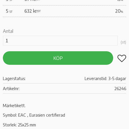
5
632 kr
20
/
ST
ST
%
Antal
st
Lägg t
KÖP
Lagerstatus
Leveranstid: 3-5 dagar
Artikelnr
26246
Märketikett.
Symbol: EAC , Eurasien certifierad
Storlek: 25x25 mm