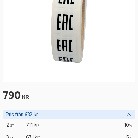
790
KR
Pris från 632 kr
2
711 kr
10
/
ST
ST
%
3
671 kr
15
/
ST
ST
%