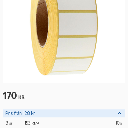
170
KR
Pris från 128 kr
3
153 kr
10
/
ST
ST
%