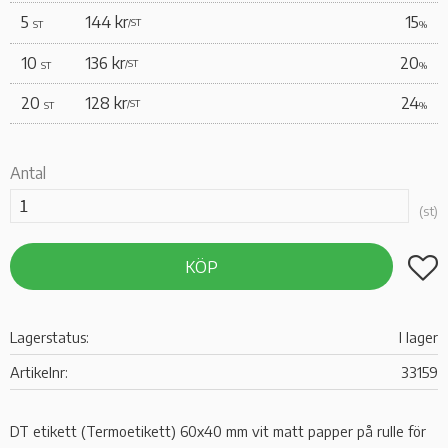
5
144 kr
15
/
ST
ST
%
10
136 kr
20
/
ST
ST
%
20
128 kr
24
/
ST
ST
%
Antal
st
Lägg t
KÖP
Lagerstatus
I lager
Artikelnr
33159
DT etikett (Termoetikett) 60x40 mm vit matt papper på rulle för