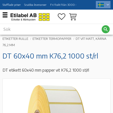
Stafflade priser
Snabba leveranser
Fri frakt från 3000:-
Meny
Favoriter
Kundvagn
ETIKETTER RULLE
ETIKETTER TERMOPAPPER
DT VIT MATT, KÄRNA
76,2 MM
DT 60x40 mm K76,2 1000 st/rl
DT etikett 60x40 mm papper vit K76,2 1000 st/rl