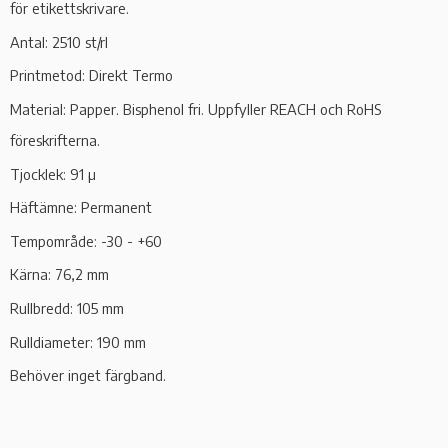
för etikettskrivare.
Antal: 2510 st/rl
Printmetod: Direkt Termo
Material: Papper.
Bisphenol fri. Uppfyller REACH och RoHS
föreskrifterna.
Tjocklek: 91 µ
Häftämne: Permanent
Tempområde: -30 - +60
Kärna: 76,2 mm
Rullbredd: 105 mm
Rulldiameter: 190 mm
Behöver inget färgband.