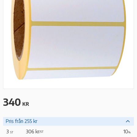
340
KR
Pris från 255 kr
3
306 kr
10
/
ST
ST
%