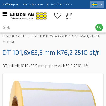
Stafflade priser
Snabba leveranser
Fri frakt från 3000:-
Meny
Favoriter
Kundvagn
ETIKETTER RULLE
ETIKETTER TERMOPAPPER
DT VIT MATT, KÄRNA
76,2 MM
DT 101,6x63,5 mm K76,2 2510 st/rl
DT etikett 101,6x63,5 mm papper vit K76,2 2510 st/rl