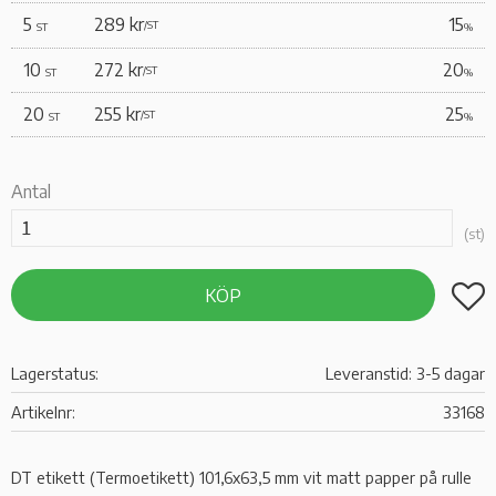
5
289 kr
15
/
ST
ST
%
10
272 kr
20
/
ST
ST
%
20
255 kr
25
/
ST
ST
%
Antal
st
Lägg t
KÖP
Lagerstatus
Leveranstid: 3-5 dagar
Artikelnr
33168
DT etikett (Termoetikett) 101,6x63,5 mm vit matt papper på rulle