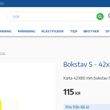
00:-
RKNING
MÄRKNING
PLASTFICKOR
TEJP
BROTHER
D
 GUL
Bokstav S - 42
Karta 42X80 mm bokstav S - 
115
KR
Pris från 86 kr