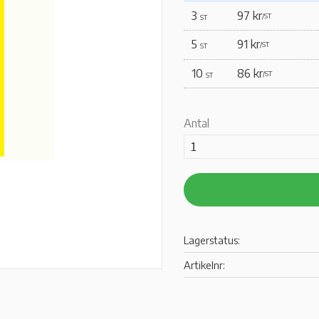
3
97 kr
/
ST
ST
5
91 kr
/
ST
ST
10
86 kr
/
ST
ST
Antal
Lagerstatus
Artikelnr