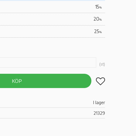
15
%
20
%
25
%
st
Lägg till i favoriter
KÖP
I lager
21329