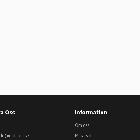
a Oss
Information
B
Om oss
nfo@etilabel.se
Mina sidor