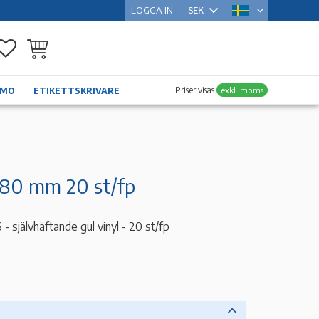
LOGGA IN
Favoriter
Kundvagn
Priser visas
exkl. moms
YMO
ETIKETTSKRIVARE
x80 mm 20 st/fp
självhäftande gul vinyl - 20 st/fp