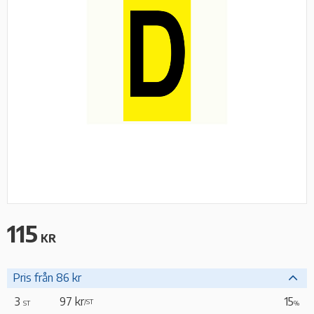
115
KR
Pris från 86 kr
3
97 kr
15
/
ST
ST
%