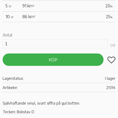
5
91 kr
20
/
ST
ST
%
10
86 kr
25
/
ST
ST
%
Antal
st
Lägg t
KÖP
Lagerstatus
I lager
Artikelnr
21314
Självhäftande vinyl, svart siffra på gul botten.
Tecken: Bokstav D