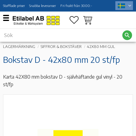
Stafflade priser
Snabba leveranser
Fri frakt från 3000:-
Meny
Favoriter
Kundvagn
LAGERMÄRKNING
SIFFROR & BOKSTÄVER
42X80 MM GUL
Bokstav D - 42x80 mm 20 st/fp
Karta 42X80 mm bokstav D - självhäftande gul vinyl - 20
st/fp