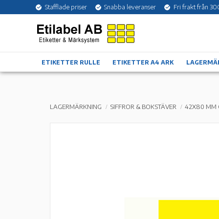
Stafflade priser
Snabba leveranser
Fri frakt från 30
ETIKETTER RULLE
ETIKETTER A4 ARK
LAGERMÄ
LAGERMÄRKNING
SIFFROR & BOKSTÄVER
42X80 MM