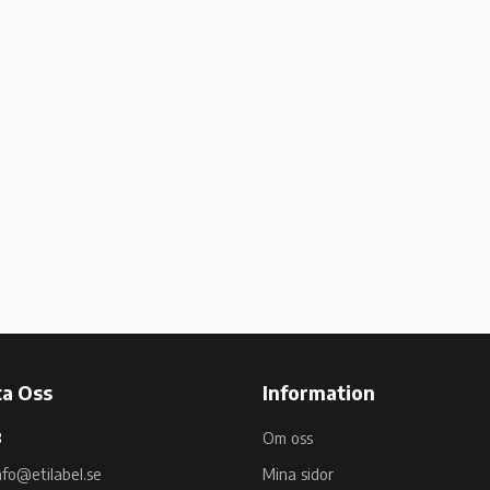
a Oss
Information
B
Om oss
nfo@etilabel.se
Mina sidor