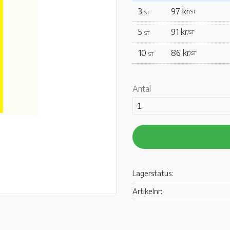
3
97 kr
/
ST
ST
5
91 kr
/
ST
ST
10
86 kr
/
ST
ST
Antal
Lagerstatus
Artikelnr