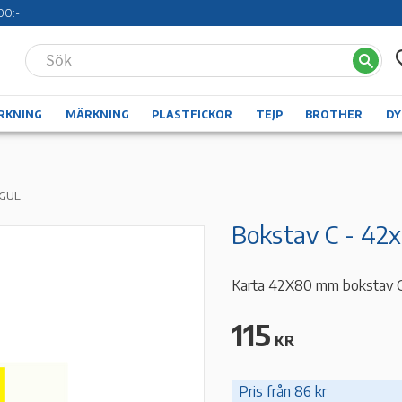
00:-
RKNING
MÄRKNING
PLASTFICKOR
TEJP
BROTHER
D
 GUL
Bokstav C - 42
Karta 42X80 mm bokstav C - 
115
KR
Pris från 86 kr