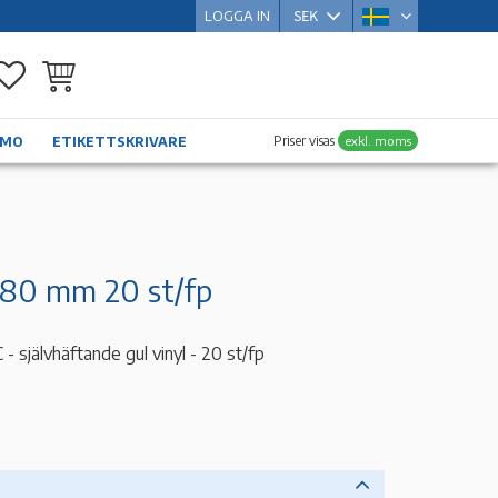
LOGGA IN
Favoriter
Kundvagn
Priser visas
exkl. moms
YMO
ETIKETTSKRIVARE
x80 mm 20 st/fp
självhäftande gul vinyl - 20 st/fp