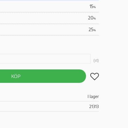
15
%
20
%
25
%
st
Lägg till i favoriter
KÖP
I lager
21313