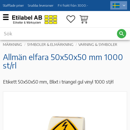
Stafflade priser
Snabba leveranser
Fri frakt från 3000:-
Meny
Favoriter
Kundvagn
MÄRKNING
SYMBOLER & ELMÄRKNING
VARNING & SYMBOLER
Allmän elfara 50x50x50 mm 1000
st/rl
Etikett 50x50x50 mm, Blixt i triangel gul vinyl 1000 st/rl