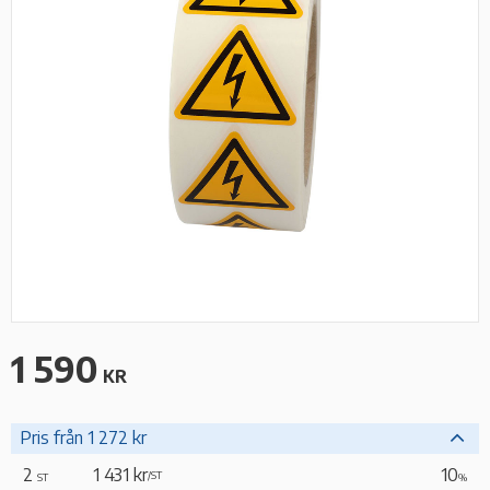
1 590
KR
Pris från 1 272 kr
2
1 431 kr
10
/
ST
ST
%