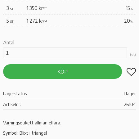
3
1 350 kr
15
/
ST
ST
%
5
1 272 kr
20
/
ST
ST
%
Antal
st
Lägg t
KÖP
Lagerstatus
I lager
Artikelnr
26104
Varningsetikett allmän elfara.
Symbol: Blixt i triangel