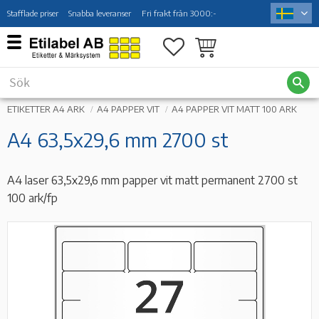
Stafflade priser
Snabba leveranser
Fri frakt från 3000:-
Meny
Favoriter
Kundvagn
ETIKETTER A4 ARK
A4 PAPPER VIT
A4 PAPPER VIT MATT 100 ARK
A4 63,5x29,6 mm 2700 st
A4 laser 63,5x29,6 mm papper vit matt permanent 2700 st
100 ark/fp