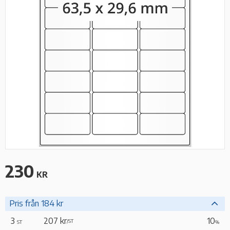
230
KR
Pris från 184 kr
3
207 kr
10
/
ST
ST
%