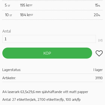
5
195 kr
15
/
ST
ST
%
10
184 kr
20
/
ST
ST
%
Antal
st
Lägg t
KÖP
Lagerstatus
I lager
Artikelnr
31110
A4 laserark 63,5x29,6 mm självhäftande vitt matt papper
Antal: 27 etiketter/ark, 2700 etiketter/fp, 100 ark/fp