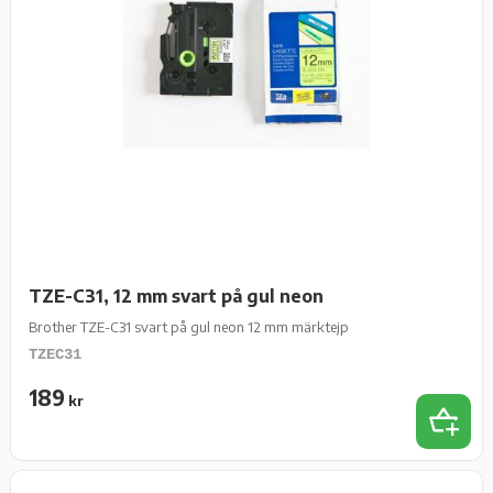
TZE-C31, 12 mm svart på gul neon
Brother TZE-C31 svart på gul neon 12 mm märktejp
TZEC31
189
kr
Lägg t