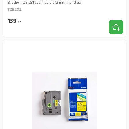
Brother TZE-231 svart på vit 12 mm märktejp
TZE231
139
kr
Lägg t