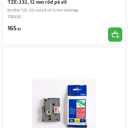
TZE-232, 12 mm röd på vit
Brother TZE-232 röd på vit 12 mm märktejp
TZE232
165
kr
Lägg t