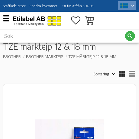
Stafflade priser
Snabba leveranser
Fri frakt från 3000:-
Meny
Favoriter
Kundvagn
TZE märktejp 12 & 18 mm
BROTHER
BROTHER MÄRKTEJP
TZE MÄRKTEJP 12 & 18 MM
Välj sortering
V