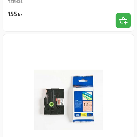
TZEM31
155
kr
Lägg t