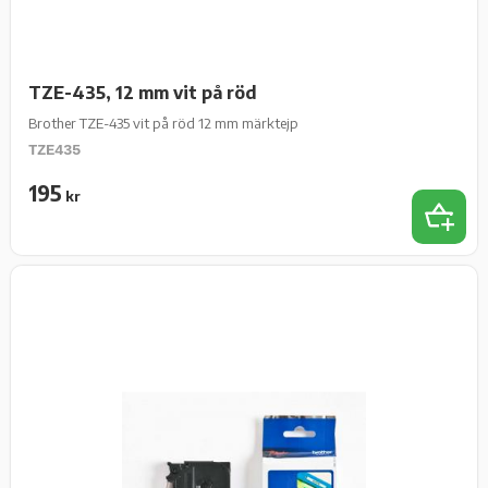
TZE-435, 12 mm vit på röd
Brother TZE-435 vit på röd 12 mm märktejp
TZE435
195
kr
Lägg t