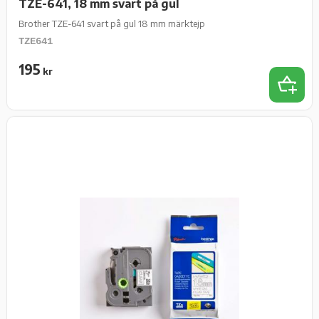
TZE-641, 18 mm svart på gul
Brother TZE-641 svart på gul 18 mm märktejp
TZE641
195
kr
Lägg t