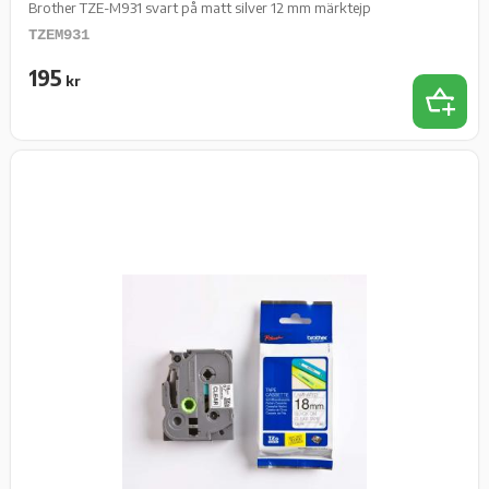
Brother TZE-M931 svart på matt silver 12 mm märktejp
TZEM931
195
kr
Lägg t