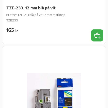
TZE-233, 12 mm blå på vit
Brother TZE-233 blå på vit 12 mm märktejp
TZE233
165
kr
Lägg t