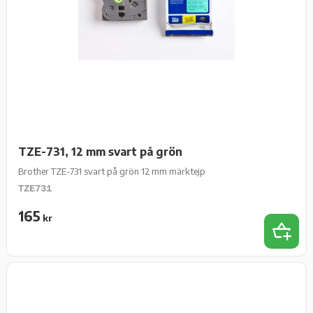
TZE-731, 12 mm svart på grön
Brother TZE-731 svart på grön 12 mm märktejp
TZE731
165
kr
Lägg t