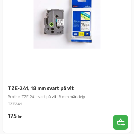
TZE-241, 18 mm svart på vit
Brother TZE-241 svart på vit 18 mm märktejp
TZE241
175
kr
Lägg t