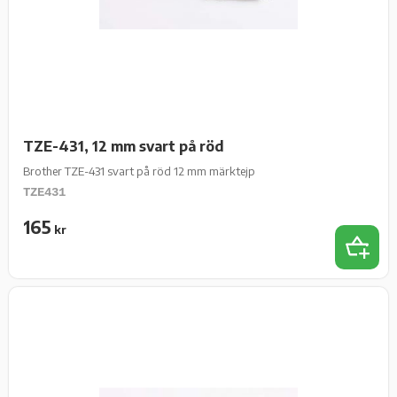
TZE-431, 12 mm svart på röd
Brother TZE-431 svart på röd 12 mm märktejp
TZE431
165
kr
Lägg t