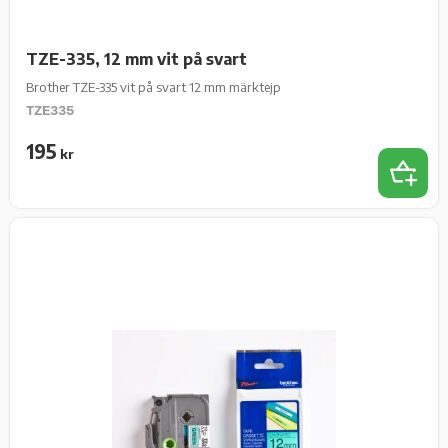
TZE-335, 12 mm vit på svart
Brother TZE-335 vit på svart 12 mm märktejp
TZE335
195
kr
Lägg t