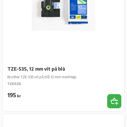
TZE-535, 12 mm vit på blå
Brother TZE-535 vit på blå 12 mm märktejp
TZE535
195
kr
Lägg t