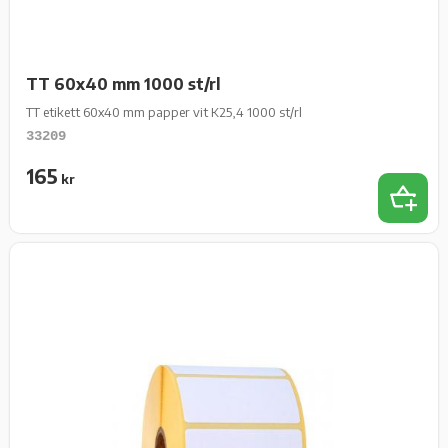
TT 60x40 mm 1000 st/rl
TT etikett 60x40 mm papper vit K25,4 1000 st/rl
33209
165
kr
Lägg t