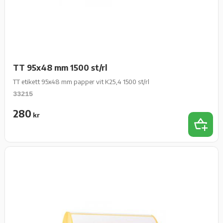
TT 95x48 mm 1500 st/rl
TT etikett 95x48 mm papper vit K25,4 1500 st/rl
33215
280
kr
Lägg t