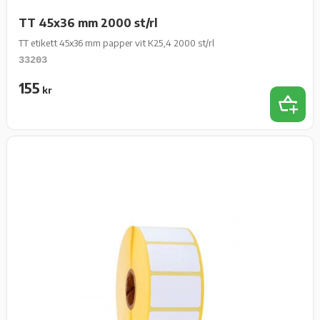
TT 45x36 mm 2000 st/rl
TT etikett 45x36 mm papper vit K25,4 2000 st/rl
33203
155
kr
Lägg t