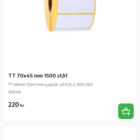
TT 70x45 mm 1500 st/rl
TT etikett 70x45 mm papper vit K25,4 1500 st/rl
33210
220
kr
Lägg t