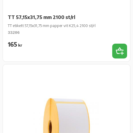
TT 57,15x31,75 mm 2100 st/rl
TT etikett 57,15x31,75 mm papper vit K25,4 2100 st/rl
33206
165
kr
Lägg t