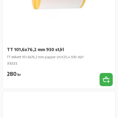
TT 101,6x76,2 mm 930 st/rl
TT etikett 101,6x76,2 mm papper vit K25,4 930 st/rl
33221
280
kr
Lägg t