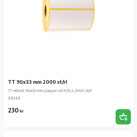
TT 90x33 mm 2000 st/rl
TT etikett 90x33 mm papper vit K25,4 2000 st/rl
33213
230
kr
Lägg t