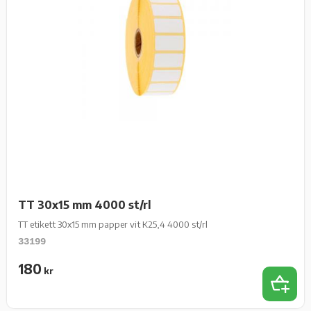
TT 30x15 mm 4000 st/rl
TT etikett 30x15 mm papper vit K25,4 4000 st/rl
33199
180
kr
Lägg t