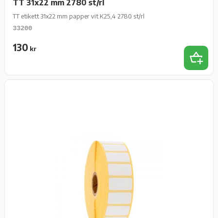
TT 31x22 mm 2780 st/rl
TT etikett 31x22 mm papper vit K25,4 2780 st/rl
33200
130
kr
Lägg t