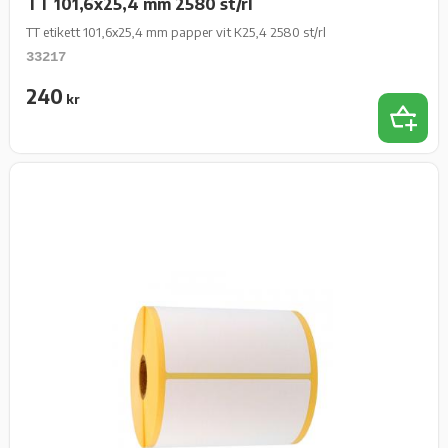
TT 101,6x25,4 mm 2580 st/rl
TT etikett 101,6x25,4 mm papper vit K25,4 2580 st/rl
33217
240
kr
Lägg t