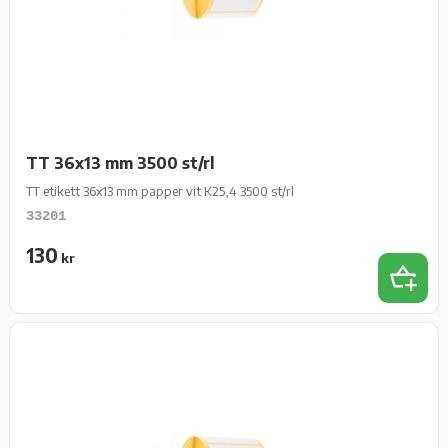
TT 36x13 mm 3500 st/rl
TT etikett 36x13 mm papper vit K25,4 3500 st/rl
33201
130
kr
Lägg t