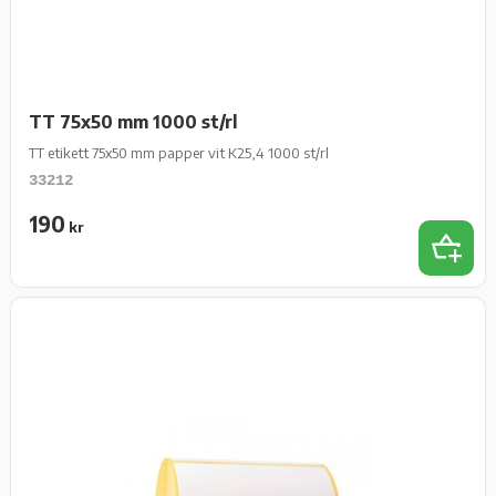
TT 75x50 mm 1000 st/rl
TT etikett 75x50 mm papper vit K25,4 1000 st/rl
33212
190
kr
Lägg t