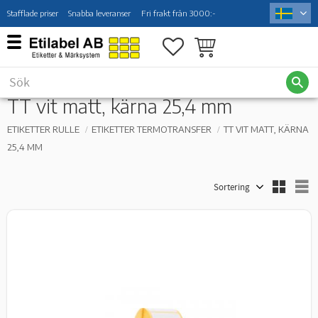
Stafflade priser
Snabba leveranser
Fri frakt från 3000:-
Meny
Favoriter
Kundvagn
TT vit matt, kärna 25,4 mm
ETIKETTER RULLE
ETIKETTER TERMOTRANSFER
TT VIT MATT, KÄRNA
25,4 MM
Välj sortering
V