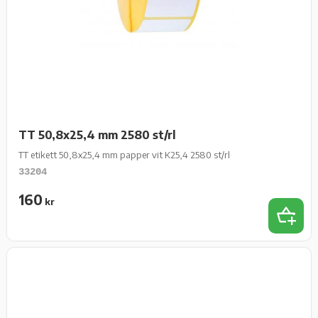
TT 50,8x25,4 mm 2580 st/rl
TT etikett 50,8x25,4 mm papper vit K25,4 2580 st/rl
33204
160
kr
Lägg t