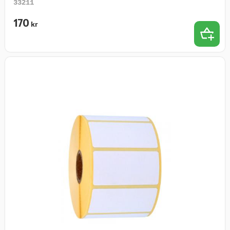
33211
170
kr
Lägg t