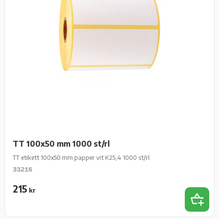
TT 100x50 mm 1000 st/rl
TT etikett 100x50 mm papper vit K25,4 1000 st/rl
33216
215
kr
Lägg t