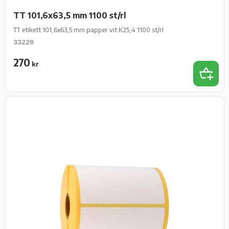
TT 101,6x63,5 mm 1100 st/rl
TT etikett 101,6x63,5 mm papper vit K25,4 1100 st/rl
33220
270
kr
Lägg t