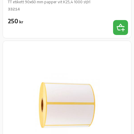
TT etikett 90x60 mm papper vit K25,4 1000 st/rl
33214
250
kr
Lägg t