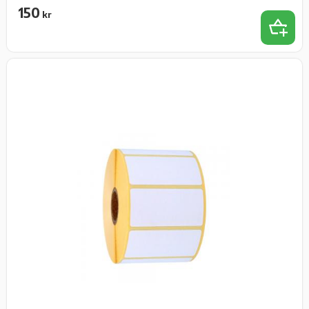
150
kr
Lägg t