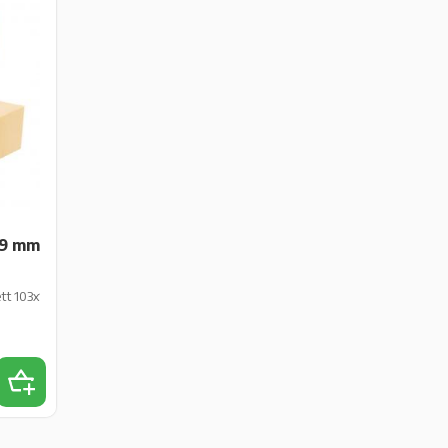
99 mm
kett 103x199 mm falsad papper vit matt perm 2000 st/fp
Lägg till i favoriter