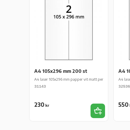
A4 105x296 mm 200 st
A4 1
A4 laser 105x296 mm papper vit matt permanent 200 st 1
A4 las
31143
32536
230
550
kr
Lägg till i favor