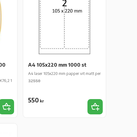
00
A4 105x220 mm 1000 st
A4 laser 105x220 mm papper vit matt permanent 1000 st 500 
K76,2 1000 st/rl
32550
550
kr
Lägg till i favoriter
Lägg till i favoriter