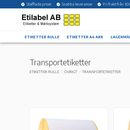
Stafflade priser
Snabba leveranser
Fri frakt från 30
ETIKETTER RULLE
ETIKETTER A4 ARK
LAGERMÄ
Transportetiketter
ETIKETTER RULLE
ÖVRIGT
TRANSPORTETIKETTER