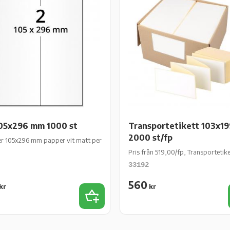
05x296 mm 1000 st
Transportetikett 103x1
2000 st/fp
00 ark/fp
er 105x296 mm papper vit matt permanent 1000 st 500 ark/fp
Pris från 519,00/fp, Transporteti
33192
560
kr
kr
iter
Lägg till i favoriter