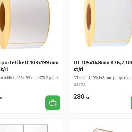
sportetikett 103x199 mm
DT 105x148mm K76,2 10
t/rl
st/rl
250 st/rl
ortetikett 103x199 mm K76,2 papper vit matt 750 st/rl
DT etikett 105x148 mm papper vit 
33172
280
kr
kr
iter
Lägg till i favoriter