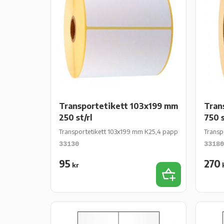
Transportetikett 103x199 mm
Tran
250 st/rl
750 s
Transportetikett 103x199 mm K25,4 papper vit matt perm 
Transp
33130
33180
95
270
kr
Lägg till i favor