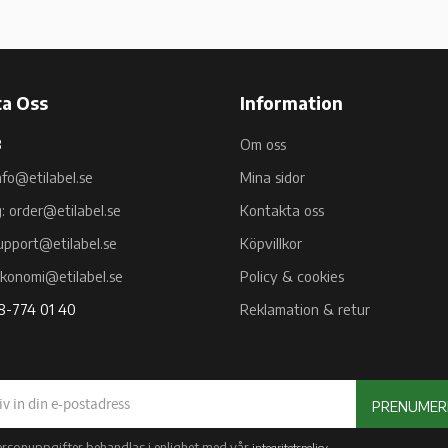
a Oss
Information
B
Om oss
nfo@etilabel.se
Mina sidor
g: order@etilabel.se
Kontakta oss
upport@etilabel.se
Köpvillkor
ekonomi@etilabel.se
Policy & cookies
08-774 01 40
Reklamation & retur
PRENUMER
ersonuppgifter behandlas i enlighet med vår
.
integritetspolicy