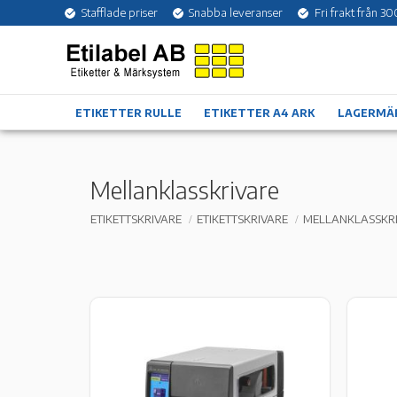
Stafflade priser
Snabba leveranser
Fri frakt från 30
ETIKETTER RULLE
ETIKETTER A4 ARK
LAGERMÄ
Mellanklasskrivare
ETIKETTSKRIVARE
ETIKETTSKRIVARE
MELLANKLASSKR