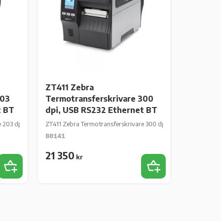
ZT411 Zebra
203
Termotransferskrivare 300
t BT
dpi, USB RS232 Ethernet BT
 203 dpi, USB RS232 Ethernet BT
ZT411 Zebra Termotransferskrivare 300 dpi, USB RS232 Ethern
80141
21 350
kr
Lägg till i favoriter
Lägg till i favoriter