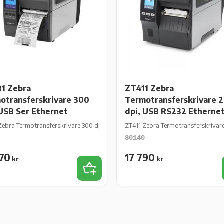
1 Zebra
ZT411 Zebra
otransferskrivare 300
Termotransferskrivare 
 USB Ser Ethernet
dpi, USB RS232 Etherne
rnet
Zebra Termotransferskrivare 300 dpi, USB Ser Ethernet
ZT411 Zebra Termotransferskrivare
80140
470
17 790
kr
kr
iter
Lägg till i favoriter