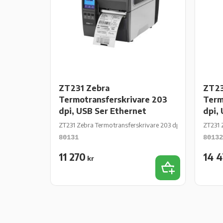
ZT231 Zebra
ZT23
Termotransferskrivare 203
Term
dpi, USB Ser Ethernet
dpi,
ZT231 Zebra Termotransferskrivare 203 dpi, USB Ser Ethe
ZT231 
80131
80132
11 270
14 
kr
Lägg till i favor