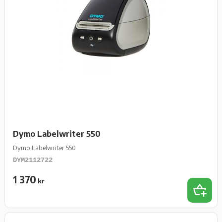
Dymo Labelwriter 550
Dymo Labelwriter 550
DYM2112722
1 370
kr
Lägg t