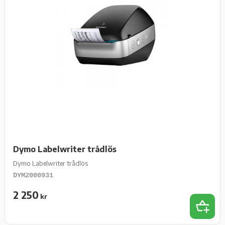
Dymo Labelwriter trådlös
Dymo Labelwriter trådlös
DYM2000931
2 250
kr
Lägg t