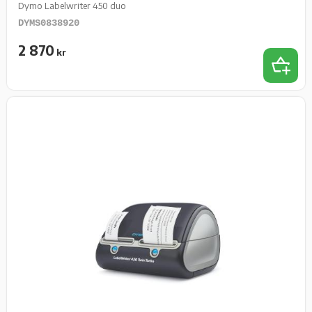
Dymo Labelwriter 450 duo
DYMS0838920
2 870
kr
Lägg t