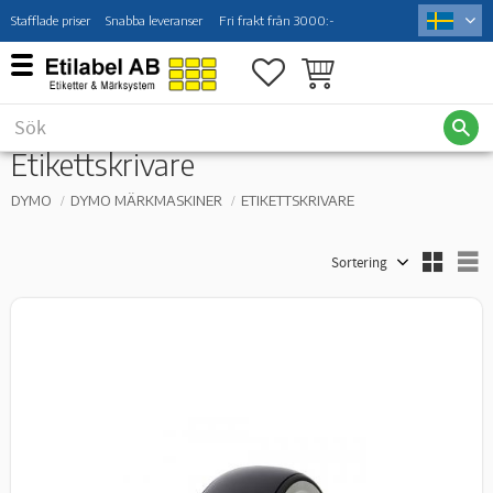
Stafflade priser
Snabba leveranser
Fri frakt från 3000:-
Meny
Favoriter
Kundvagn
Etikettskrivare
DYMO
DYMO MÄRKMASKINER
ETIKETTSKRIVARE
Välj sortering
V