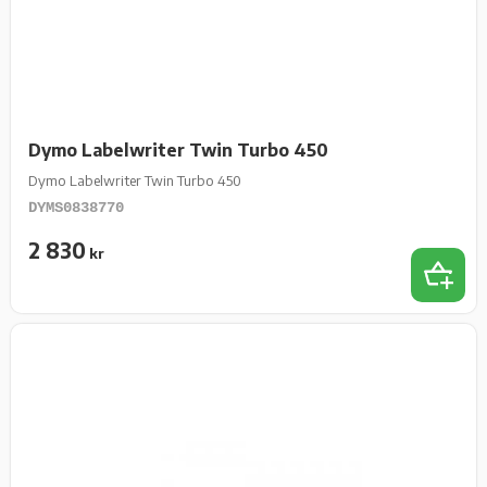
Dymo Labelwriter Twin Turbo 450
Dymo Labelwriter Twin Turbo 450
DYMS0838770
2 830
kr
Lägg t