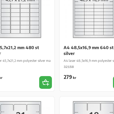
5,7x21,2 mm 480 st
A4 48,5x16,9 mm 640 st
r
silver
 ark/fp
er 45,7x21,2 mm polyester silver matt perm 480 st 10 ark/fp
A4 laser 48,5x16,9 mm polyester s
32158
279
kr
kr
iter
Lägg till i favoriter