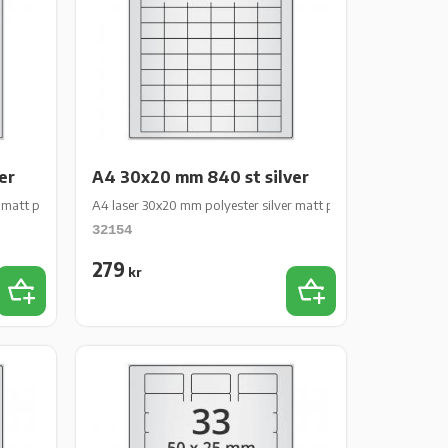
er
A4 30x20 mm 840 st silver
p
 matt perm 1610 st 10 ark/fp
A4 laser 30x20 mm polyester silver matt perm 840 st 10 ark/f
32154
279
kr
Lägg till i favoriter
Lägg till i favoriter