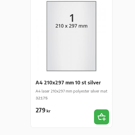
A4 210x297 mm 10 st silver
A4 laser 210x297 mm polyester silver matt perm 10 st 10 
32175
279
kr
Lägg till i favor