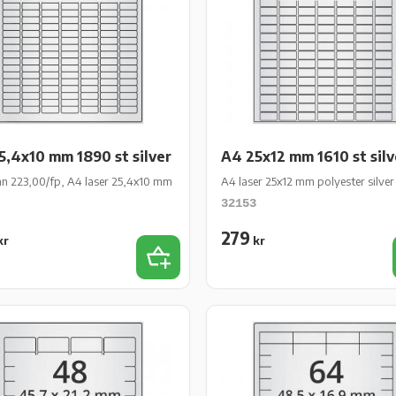
5,4x10 mm 1890 st silver
A4 25x12 mm 1610 st silv
rk/fp
rån 223,00/fp, A4 laser 25,4x10 mm polyester silver matt perm 1890 st 10 ark/f
A4 laser 25x12 mm polyester silver
32153
279
kr
kr
iter
Lägg till i favoriter