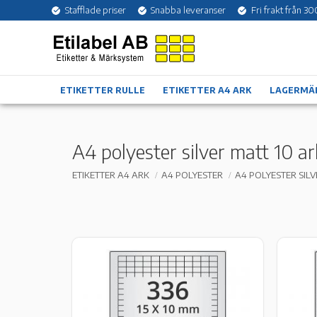
Stafflade priser
Snabba leveranser
Fri frakt från 30
ETIKETTER RULLE
ETIKETTER A4 ARK
LAGERMÄ
A4 polyester silver matt 10 ar
ETIKETTER A4 ARK
A4 POLYESTER
A4 POLYESTER SILV