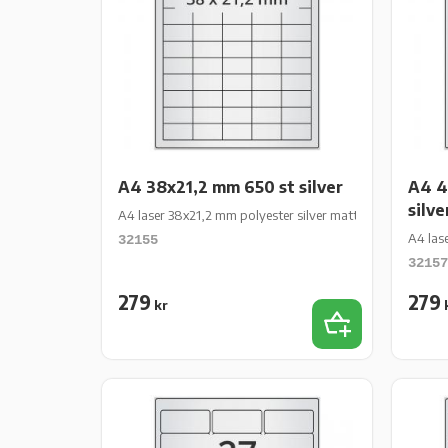
A4 38x21,2 mm 650 st silver
A4 4
silve
A4 laser 38x21,2 mm polyester silver matt perm 650 st 10
A4 las
32155
32157
279
279
kr
Lägg till i favor