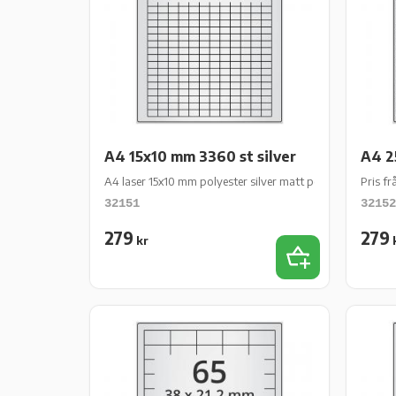
A4 15x10 mm 3360 st silver
A4 2
A4 laser 15x10 mm polyester silver matt perm 3360 st 10 a
Pris f
32151
32152
279
279
kr
Lägg till i favor