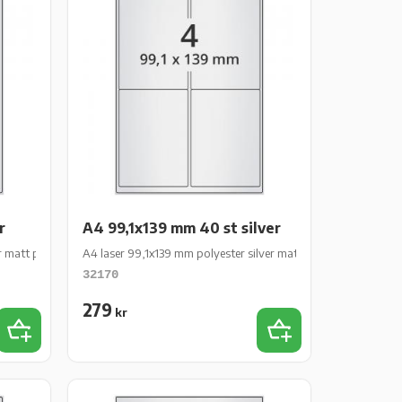
r
A4 99,1x139 mm 40 st silver
r matt perm 80 st 10 ark/fp
A4 laser 99,1x139 mm polyester silver matt perm 40 st 10 ark/
32170
279
kr
Lägg till i favoriter
Lägg till i favoriter