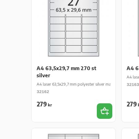
A4 63,5x29,7 mm 270 st
A4 6
silver
A4 las
A4 laser 63,5x29,7 mm polyester silver matt perm 270 st 1
32163
32162
279
279
kr
Lägg till i favor