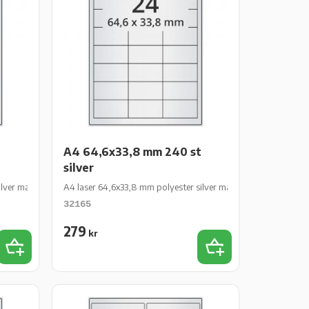
A4 64,6x33,8 mm 240 st
silver
lver matt perm 180 st 10 ark/fp
A4 laser 64,6x33,8 mm polyester silver matt perm 240 st 10 a
32165
279
kr
Lägg till i favoriter
Lägg till i favoriter