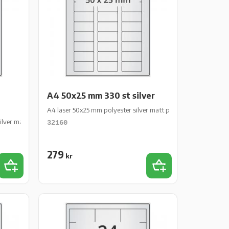
A4 50x25 mm 330 st silver
A4 laser 50x25 mm polyester silver matt perm 330 st 10 ark/fp
ilver matt perm 640 st 10 ark/fp
32160
279
kr
Lägg till i favoriter
Lägg till i favoriter