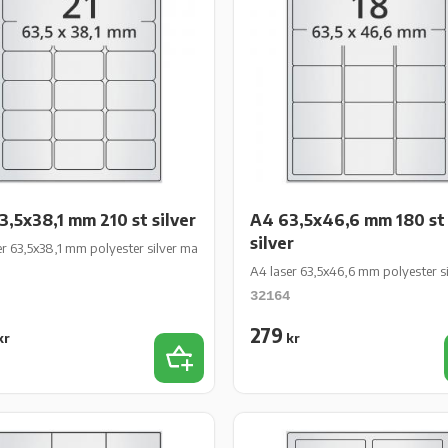
3,5x38,1 mm 210 st silver
A4 63,5x46,6 mm 180 st
silver
er 63,5x38,1 mm polyester silver matt perm 210 st 10 ark/fp
0 ark/fp
A4 laser 63,5x46,6 mm polyester si
32164
279
kr
kr
iter
Lägg till i favoriter