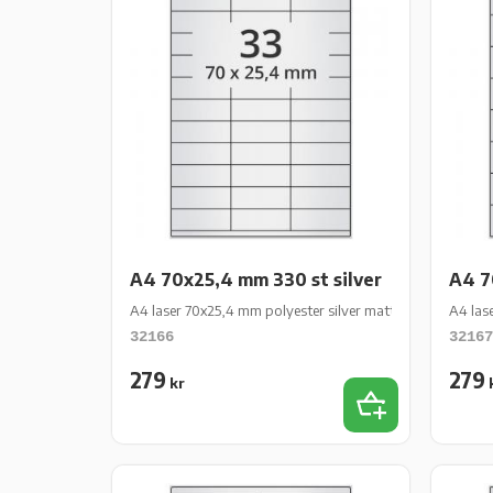
A4 70x25,4 mm 330 st silver
A4 7
A4 laser 70x25,4 mm polyester silver matt perm 330 st 10
A4 las
32166
32167
279
279
kr
Lägg till i favor