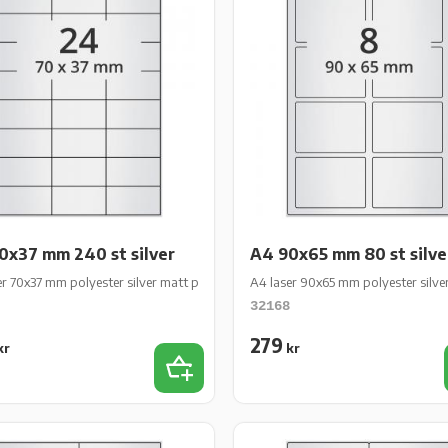
0x37 mm 240 st silver
A4 90x65 mm 80 st silve
 ark/fp
er 70x37 mm polyester silver matt perm 240 st 10 ark/fp
A4 laser 90x65 mm polyester silve
32168
279
kr
kr
iter
Lägg till i favoriter