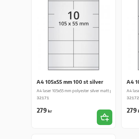
A4 105x55 mm 100 st silver
A4 1
A4 laser 105x55 mm polyester silver matt perm 100 st 10 
A4 las
32171
32172
279
279
kr
Lägg till i favor