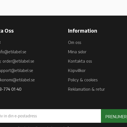
a Oss
Information
B
Om oss
nfo@etilabel.se
Mina sidor
g: order@etilabel.se
Kontakta oss
upport@etilabel.se
Köpvillkor
ekonomi@etilabel.se
Policy & cookies
08-774 01 40
Reklamation & retur
PRENUMER