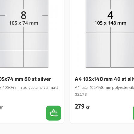
05x74 mm 80 st silver
A4 105x148 mm 40 st sil
ark/fp
er 105x74 mm polyester silver matt perm 80 st 10 ark/fp
A4 laser 105x148 mm polyester sil
32173
279
kr
kr
iter
Lägg till i favoriter