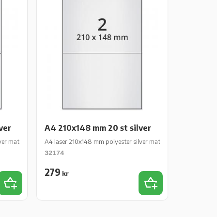
ver
A4 210x148 mm 20 st silver
ver matt perm 40 st 10 ark/fp
A4 laser 210x148 mm polyester silver matt perm 20 st 10 ark/
32174
279
kr
Lägg till i favoriter
Lägg till i favoriter