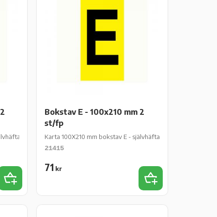
 2
Bokstav E - 100x210 mm 2
st/fp
häftande gul vinyl - 2 st/fp
Karta 100X210 mm bokstav E - självhäftande gul vinyl - 2 st/f
21415
71
kr
Lägg till i favoriter
Lägg till i favoriter