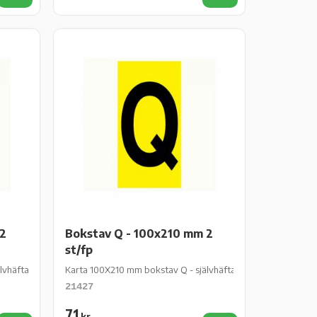
Lägg till i favoriter
Lägg till i favoriter
 2
Bokstav Q - 100x210 mm 2
st/fp
häftande gul vinyl - 2 st/fp
Karta 100X210 mm bokstav Q - självhäftande gul vinyl - 2 st/
21427
71
kr