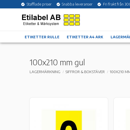
Stafflade priser
Snabba leveranser
Fri frakt från 30
ETIKETTER RULLE
ETIKETTER A4 ARK
LAGERMÄ
100x210 mm gul
LAGERMÄRKNING
SIFFROR & BOKSTÄVER
100X210 M