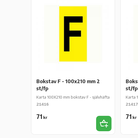
Bokstav F - 100x210 mm 2
Boks
st/fp
st/fp
Karta 100X210 mm bokstav F - självhäftande gul vinyl - 2
Karta 
21416
21417
71
71
kr
kr
Lägg till i favor