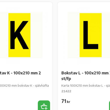
tav K - 100x210 mm 2
Bokstav L - 100x210 mm 
st/fp
st/fp
100X210 mm bokstav K - självhäftande gul vinyl - 2 st/fp
Karta 100X210 mm bokstav L - själv
21422
71
kr