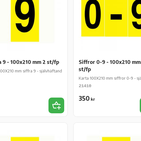
a 9 - 100x210 mm 2 st/fp
Siffror 0-9 - 100x210 mm
st/fp
/fp
00X210 mm siffra 9 - självhäftande gul vinyl - 2 st/fp
Karta 100X210 mm siffror 0-9 - sjä
21410
350
kr
iter
Lägg till i favoriter