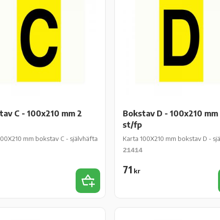
tav C - 100x210 mm 2
Bokstav D - 100x210 mm
st/fp
 st/fp
100X210 mm bokstav C - självhäftande gul vinyl - 2 st/fp
Karta 100X210 mm bokstav D - själv
21414
71
kr
iter
Lägg till i favoriter