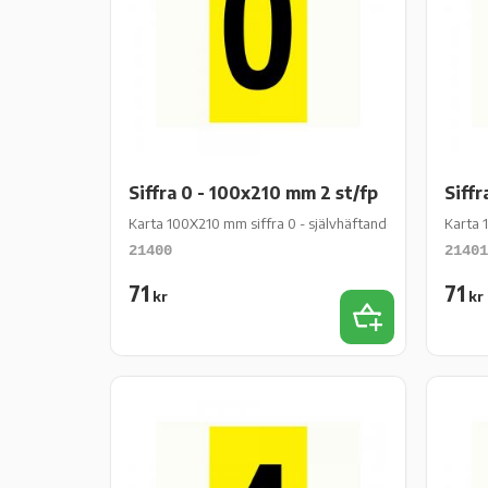
Siffra 0 - 100x210 mm 2 st/fp
Siffr
Karta 100X210 mm siffra 0 - självhäftande gul vinyl - 2 st
Karta 1
21400
21401
71
71
kr
kr
Lägg till i favor