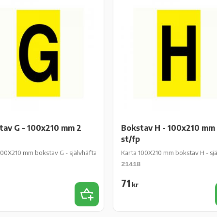
tav G - 100x210 mm 2
Bokstav H - 100x210 mm
st/fp
 st/fp
100X210 mm bokstav G - självhäftande gul vinyl - 2 st/fp
Karta 100X210 mm bokstav H - själv
21418
71
kr
iter
Lägg till i favoriter