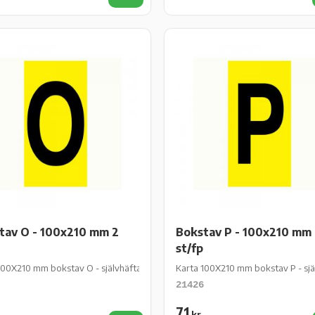
iter
Lägg till i favoriter
tav O - 100x210 mm 2
Bokstav P - 100x210 mm
st/fp
 st/fp
100X210 mm bokstav O - självhäftande gul vinyl - 2 st/fp
Karta 100X210 mm bokstav P - själv
21426
71
kr