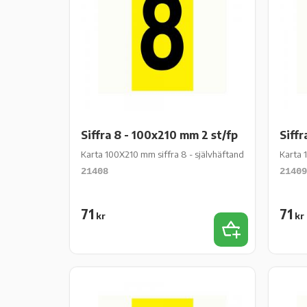
Siffra 8 - 100x210 mm 2 st/fp
Siffr
Karta 100X210 mm siffra 8 - självhäftande gul vinyl - 2 st
Karta 1
21408
21409
71
71
kr
kr
Lägg till i favor