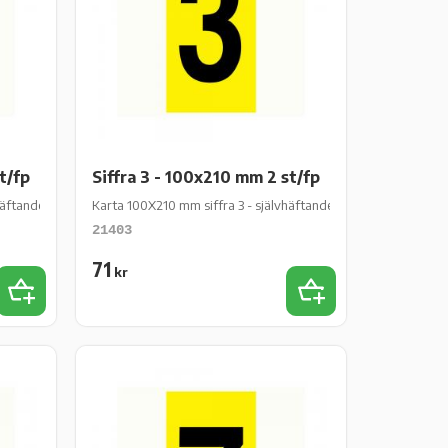
t/fp
Siffra 3 - 100x210 mm 2 st/fp
ftande gul vinyl - 2 st/fp
Karta 100X210 mm siffra 3 - självhäftande gul vinyl - 2 st/fp
21403
71
kr
Lägg till i favoriter
Lägg till i favoriter