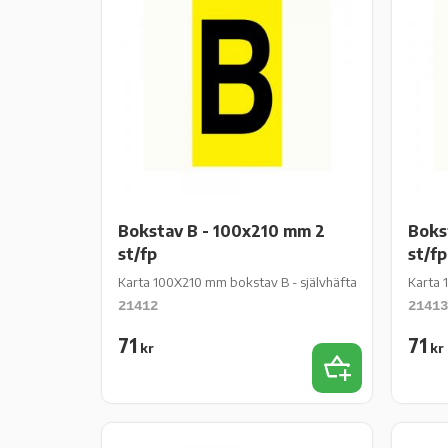
Bokstav B - 100x210 mm 2
Boks
st/fp
st/fp
Karta 100X210 mm bokstav B - självhäftande gul vinyl - 2
Karta 
21412
21413
71
71
kr
kr
Lägg till i favor