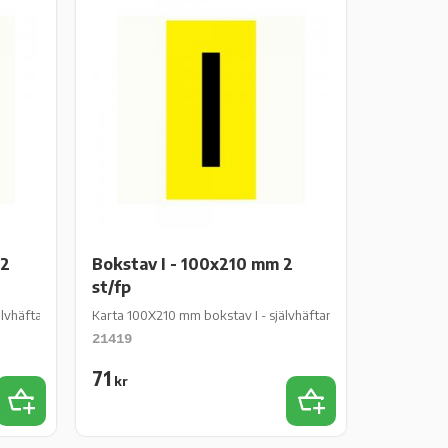
 2
Bokstav I - 100x210 mm 2
st/fp
häftande gul vinyl - 2 st/fp
Karta 100X210 mm bokstav I - självhäftande gul vinyl - 2 st/fp
21419
71
kr
Lägg till i favoriter
Lägg till i favoriter