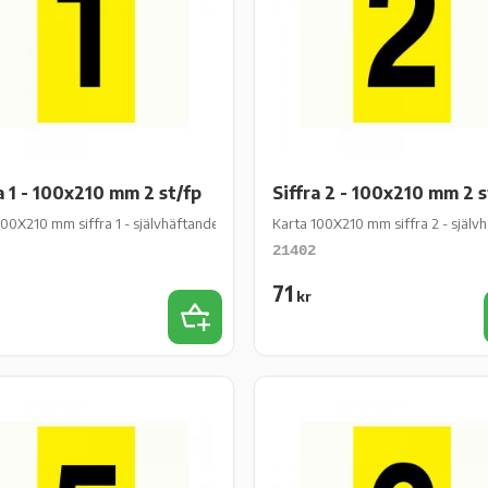
a 1 - 100x210 mm 2 st/fp
Siffra 2 - 100x210 mm 2 s
/fp
00X210 mm siffra 1 - självhäftande gul vinyl - 2 st/fp
Karta 100X210 mm siffra 2 - självhä
21402
71
kr
iter
Lägg till i favoriter