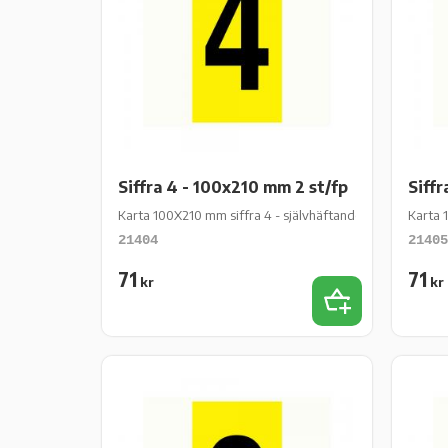
Siffra 4 - 100x210 mm 2 st/fp
Siffr
Karta 100X210 mm siffra 4 - självhäftande gul vinyl - 2 st
Karta 1
21404
21405
71
71
kr
kr
Lägg till i favor