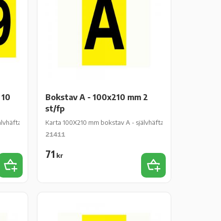
 10
Bokstav A - 100x210 mm 2
st/fp
lvhäftande gul vinyl - 10 st/fp
Karta 100X210 mm bokstav A - självhäftande gul vinyl - 2 st/f
21411
71
kr
Lägg till i favoriter
Lägg till i favoriter