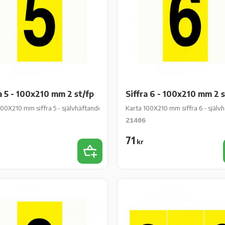
a 5 - 100x210 mm 2 st/fp
Siffra 6 - 100x210 mm 2 s
/fp
00X210 mm siffra 5 - självhäftande gul vinyl - 2 st/fp
Karta 100X210 mm siffra 6 - självhä
21406
71
kr
iter
Lägg till i favoriter