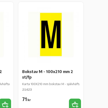
2
Bokstav M - 100x210 mm 2
st/fp
häftande gul vinyl - 2 st/fp
Karta 100X210 mm bokstav M - självhäftande gul vinyl - 2 st/
21423
71
kr