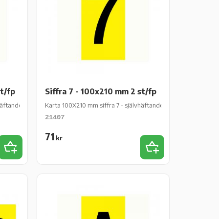
t/fp
Siffra 7 - 100x210 mm 2 st/fp
ftande gul vinyl - 2 st/fp
Karta 100X210 mm siffra 7 - självhäftande gul vinyl - 2 st/fp
21407
71
kr
Lägg till i favoriter
Lägg till i favoriter