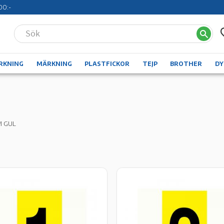
00:-
RKNING
MÄRKNING
PLASTFICKOR
TEJP
BROTHER
D
M GUL