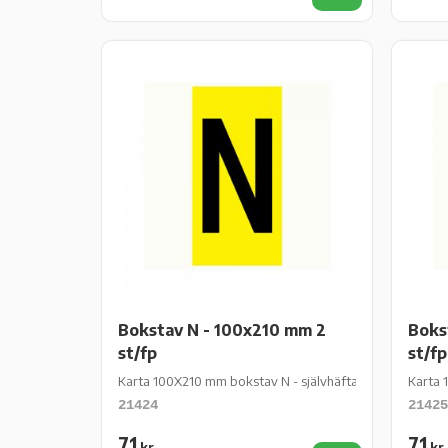
Lägg till i favor
Bokstav N - 100x210 mm 2
Boks
st/fp
st/fp
Karta 100X210 mm bokstav N - självhäftande gul vinyl - 2
Karta 
21424
21425
71
71
kr
kr