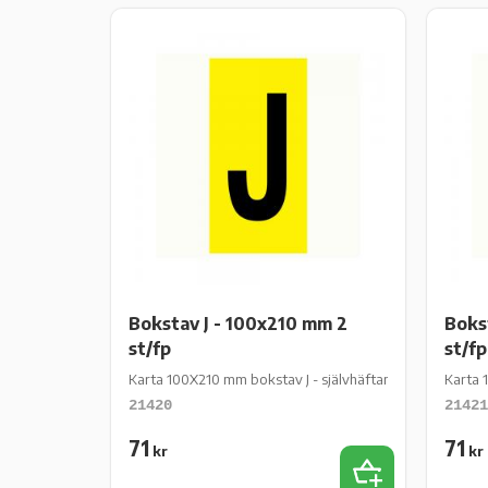
Bokstav J - 100x210 mm 2
Boks
st/fp
st/fp
Karta 100X210 mm bokstav J - självhäftande gul vinyl - 2 
Karta 
21420
21421
71
71
kr
kr