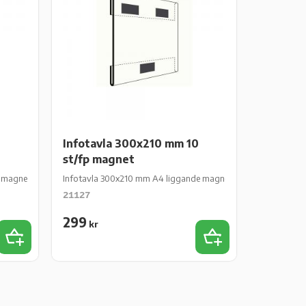
0
Infotavla 300x210 mm 10
st/fp magnet
magnet 10 st/fp
Infotavla 300x210 mm A4 liggande magnet 10 st/fp
21127
299
kr
Add to favorites
Add to favorites