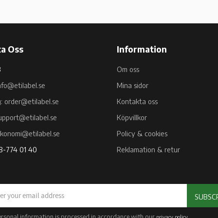
a Oss
Information
B
Om oss
nfo@etilabel.se
Mina sidor
g: order@etilabel.se
Kontakta oss
upport@etilabel.se
Köpvillkor
ekonomi@etilabel.se
Policy & cookies
08-774 01 40
Reklamation & retur
SUBSC
ersonal information is processed in accordance with our
.
privacy policy