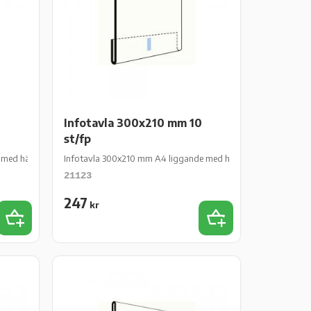
0
Infotavla 300x210 mm 10
st/fp
med häftkuddar 10 st/fp
Infotavla 300x210 mm A4 liggande med häftkuddar 10 st/fp
21123
247
kr
Add to favorites
Add to favorites