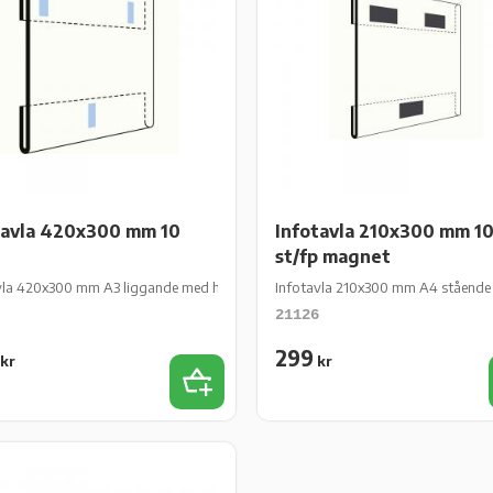
tavla 420x300 mm 10
Infotavla 210x300 mm 1
st/fp magnet
fp
vla 420x300 mm A3 liggande med häftkuddar 10 st/fp
Infotavla 210x300 mm A4 stående 
21126
299
kr
kr
es
Add to favorites