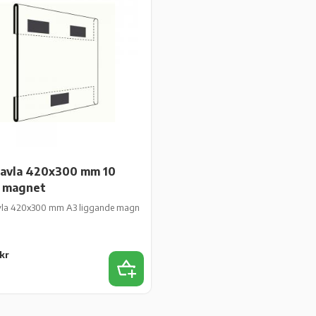
tavla 420x300 mm 10
p magnet
vla 420x300 mm A3 liggande magnet 10 st/fp
kr
es
Add to favorites