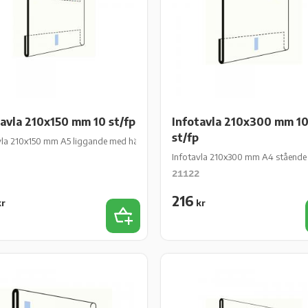
tavla 210x150 mm 10 st/fp
Infotavla 210x300 mm 1
st/fp
p
vla 210x150 mm A5 liggande med häftkuddar 10 st/fp
Infotavla 210x300 mm A4 stående 
21122
216
r
kr
es
Add to favorites