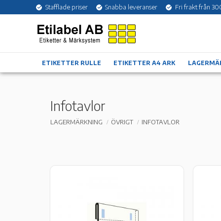
Stafflade priser
Snabba leveranser
Fri frakt från 30
ETIKETTER RULLE
ETIKETTER A4 ARK
LAGERMÄ
Infotavlor
LAGERMÄRKNING
ÖVRIGT
INFOTAVLOR