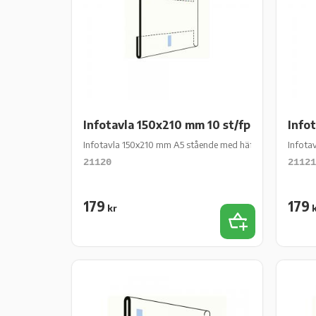
Infotavla 150x210 mm 10 st/fp
Info
Infotavla 150x210 mm A5 stående med häftkuddar 10 st/f
Infota
21120
21121
179
179
kr
k
Add to favorit