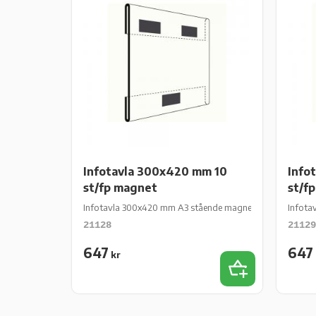
Infotavla 300x420 mm 10
Info
st/fp magnet
st/f
Infotavla 300x420 mm A3 stående magnet 10 st/fp
Infota
21128
21129
647
647
kr
Add to favorit