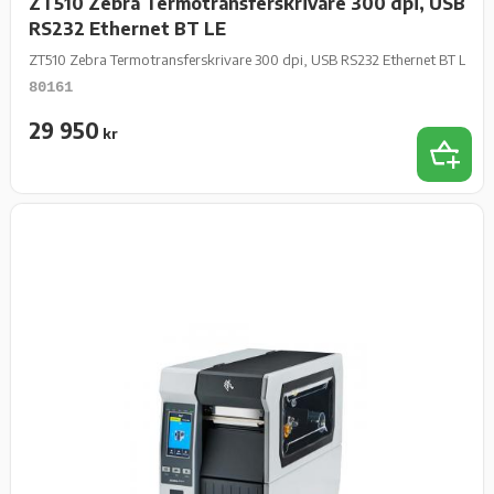
ZT510 Zebra Termotransferskrivare 300 dpi, USB
RS232 Ethernet BT LE
ZT510 Zebra Termotransferskrivare 300 dpi, USB RS232 Ethernet BT LE
80161
29 950
kr
Add 