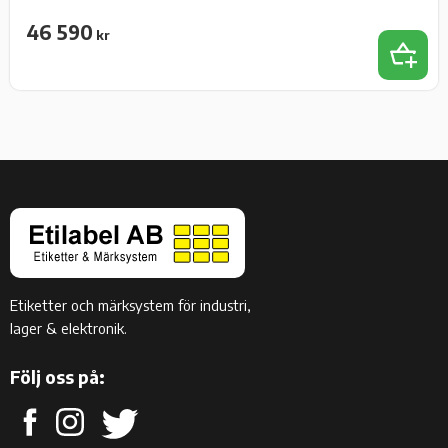
46 590
kr
Add 
Etiketter och märksystem för industri,
lager & elektronik.
Följ oss på: