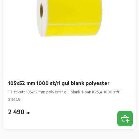
105x52 mm 1000 st/rl gul blank polyester
TT etikett 105x52 mm polyester gul blank 1-ban K25,4 1000 st/rl
34415
2 490
kr
Add 