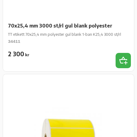
70x25,4 mm 3000 st/rl gul blank polyester
TT etikett 70x25,4 mm polyester gul blank 1-ban K25,4 3000 st/rl
34411
2 300
kr
Add 