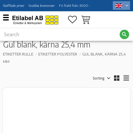
Stafflade priser
Snabba leveranser
Fri frakt från 3000:-
Menu
Favorites
Basket
Gul blank, kärna 25,4 mm
ETIKETTER RULLE
ETIKETTER POLYESTER
GUL BLANK, KÄRNA 25,4
MM
Select sorting method
S