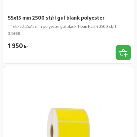
55x15 mm 2500 st/rl gul blank polyester
TT etikett 55x15 mm polyester gul blank 1-ban K25,4 2500 st/rl
34408
1 950
kr
Add 