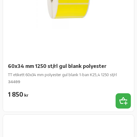
60x34 mm 1250 st/rl gul blank polyester
TT etikett 60x34 mm polyester gul blank 1-ban K25,4 1250 st/rl
34409
1 850
kr
Add 