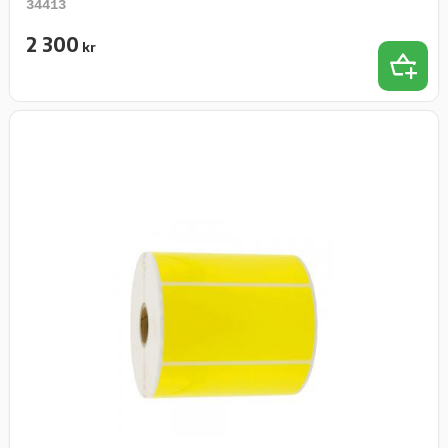
34413
2 300
kr
Add 