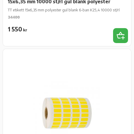
15x6,35 mm 10000 st/rl gul blank polyester
TT etikett 15x6,35 mm polyester gul blank 6-ban K25,4 10000 st/rl
34400
1 550
kr
Add 