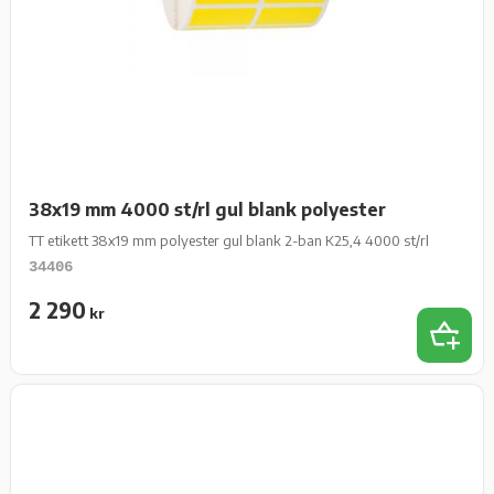
38x19 mm 4000 st/rl gul blank polyester
TT etikett 38x19 mm polyester gul blank 2-ban K25,4 4000 st/rl
34406
2 290
kr
Add 