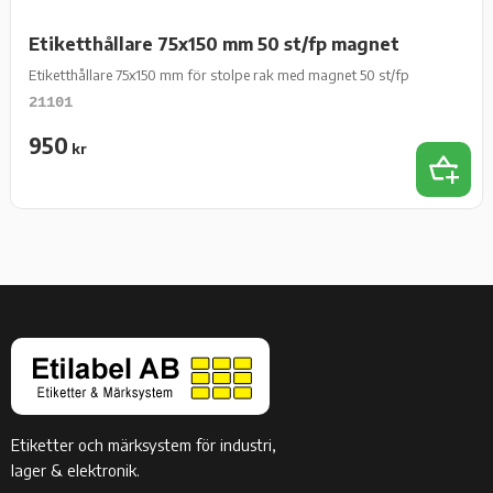
Etiketthållare 75x150 mm 50 st/fp magnet
Etiketthållare 75x150 mm för stolpe rak med magnet 50 st/fp
21101
950
kr
Add 
Etiketter och märksystem för industri,
lager & elektronik.