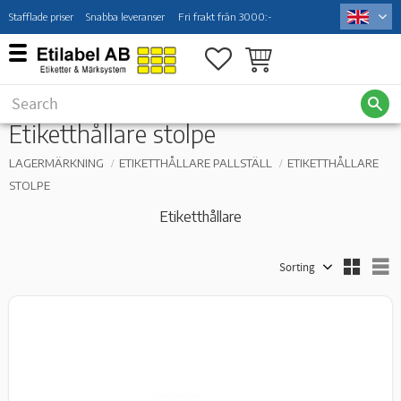
Stafflade priser
Snabba leveranser
Fri frakt från 3000:-
Menu
Favorites
Basket
Etiketthållare stolpe
LAGERMÄRKNING
ETIKETTHÅLLARE PALLSTÄLL
ETIKETTHÅLLARE
STOLPE
Etiketthållare
Select sorting method
S