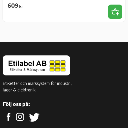
609
kr
Add 
Etiketter och märksystem för industri,
lager & elektronik.
Följ oss på: