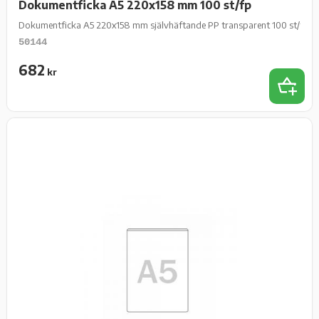
Dokumentficka A5 220x158 mm 100 st/fp
Dokumentficka A5 220x158 mm självhäftande PP transparent 100 st/fp
50144
682
kr
Add 