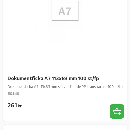
Dokumentficka A7 113x83 mm 100 st/fp
Dokumentficka A7 113x83 mm självhäftande PP transparent 100 st/fp
50140
261
kr
Add 