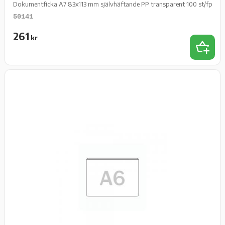
Dokumentficka A7 83x113 mm självhäftande PP transparent 100 st/fp
50141
261
kr
Add 