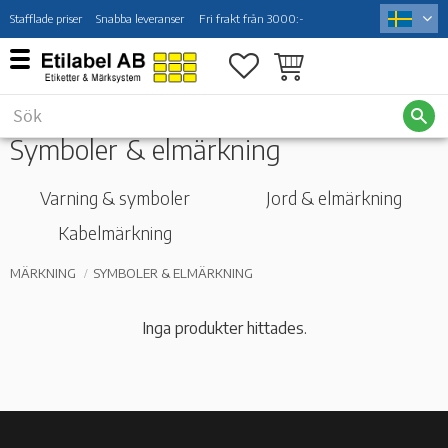
Stafflade priser
Snabba leveranser
Fri frakt från 3000:-
Meny
Favoriter
Kundvagn
Symboler & elmärkning
Varning & symboler
Jord & elmärkning
Kabelmärkning
MÄRKNING
SYMBOLER & ELMÄRKNING
Inga produkter hittades.