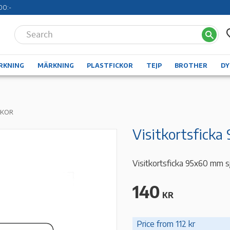
00:-
RKNING
MÄRKNING
PLASTFICKOR
TEJP
BROTHER
D
CKOR
Visitkortsfick
Visitkortsficka 95x60 mm s
140
KR
Price from 112 kr