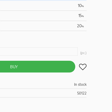
10
%
15
%
20
%
pc.
Add to favorites
BUY
In stock
50122