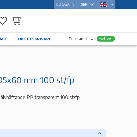
LOGGA IN
Favorites
Basket
Prices are shown
excl. VAT
YMO
ETIKETTSKRIVARE
a 95x60 mm 100 st/fp
jälvhäftande PP transparent 100 st/fp