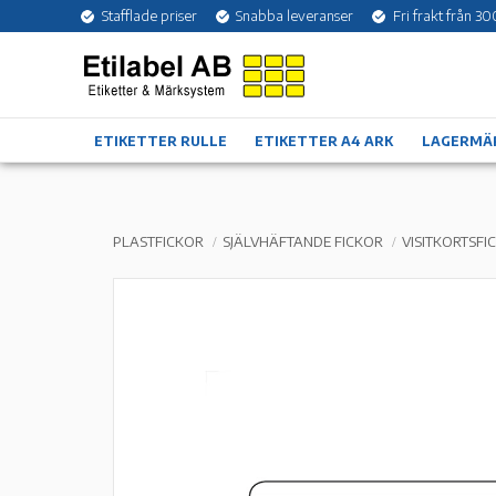
Stafflade priser
Snabba leveranser
Fri frakt från 30
ETIKETTER RULLE
ETIKETTER A4 ARK
LAGERMÄ
PLASTFICKOR
SJÄLVHÄFTANDE FICKOR
VISITKORTSFI