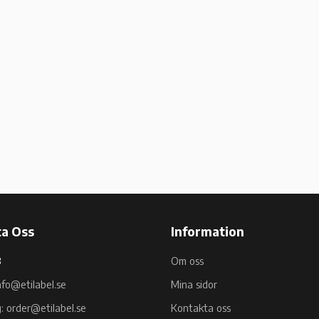
a Oss
Information
B
Om oss
nfo@etilabel.se
Mina sidor
g: order@etilabel.se
Kontakta oss