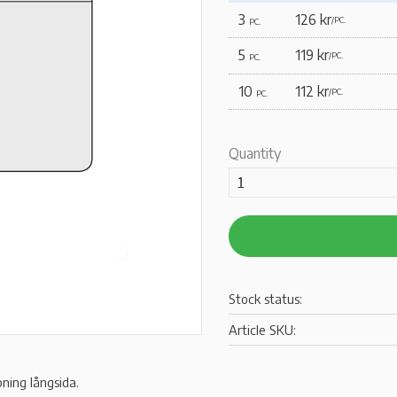
3
126 kr
/
PC.
PC.
5
119 kr
/
PC.
PC.
10
112 kr
/
PC.
PC.
Quantity
Stock status
Article SKU
ning långsida.