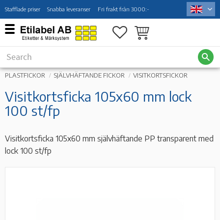
Stafflade priser
Snabba leveranser
Fri frakt från 3000:-
Menu
Favorites
Basket
PLASTFICKOR
SJÄLVHÄFTANDE FICKOR
VISITKORTSFICKOR
Visitkortsficka 105x60 mm lock
100 st/fp
Visitkortsficka 105x60 mm självhäftande PP transparent med
lock 100 st/fp