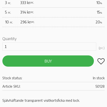
3
333 kr
10
/
PC.
PC.
%
5
314 kr
15
/
PC.
PC.
%
10
296 kr
20
/
PC.
PC.
%
Quantity
pc.
Add t
BUY
Stock status
In stock
Article SKU
50128
Självhäftande transparent visitkortsficka med lock.