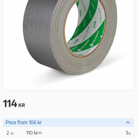
114
KR
Price from 106 kr
2
110 kr
3
/
PC.
PC.
%