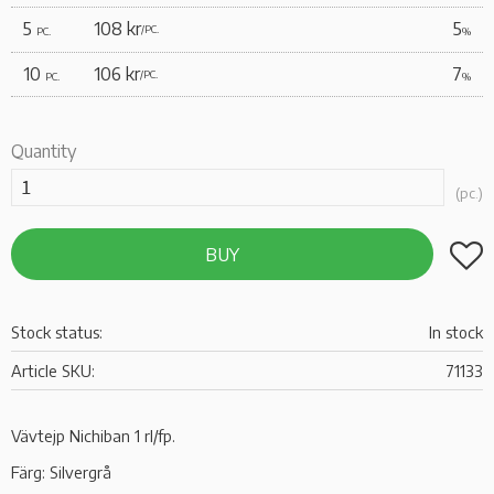
5
108 kr
5
/
PC.
PC.
%
10
106 kr
7
/
PC.
PC.
%
Quantity
pc.
Add t
BUY
Stock status
In stock
Article SKU
71133
Vävtejp Nichiban 1 rl/fp.
Färg: Silvergrå