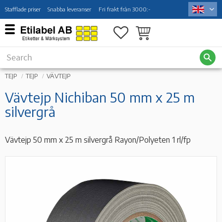
Stafflade priser
Snabba leveranser
Fri frakt från 3000:-
Menu
Favorites
Basket
TEJP
TEJP
VÄVTEJP
Vävtejp Nichiban 50 mm x 25 m
silvergrå
Vävtejp 50 mm x 25 m silvergrå Rayon/Polyeten 1 rl/fp