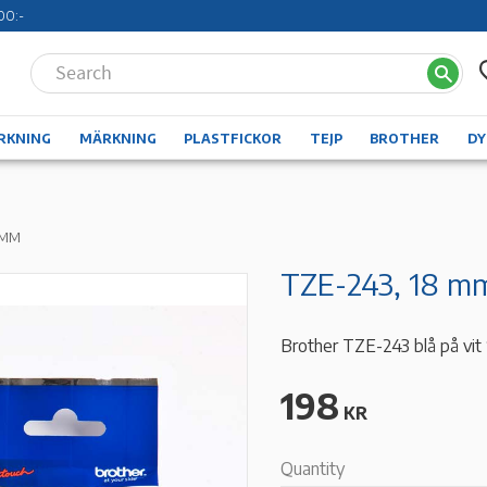
00:-
RKNING
MÄRKNING
PLASTFICKOR
TEJP
BROTHER
D
 MM
TZE-243, 18 mm
Brother TZE-243 blå på vi
198
KR
Quantity