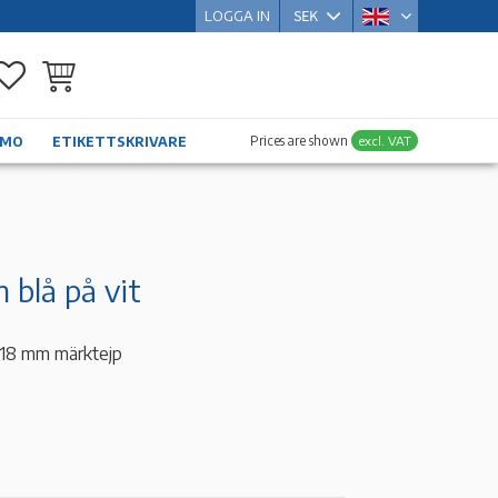
LOGGA IN
Favorites
Basket
Prices are shown
excl. VAT
YMO
ETIKETTSKRIVARE
 blå på vit
t 18 mm märktejp