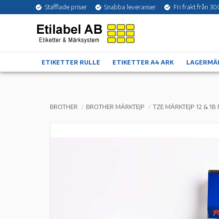
Stafflade priser
Snabba leveranser
Fri frakt från 30
ETIKETTER RULLE
ETIKETTER A4 ARK
LAGERMÄ
BROTHER
BROTHER MÄRKTEJP
TZE MÄRKTEJP 12 & 18