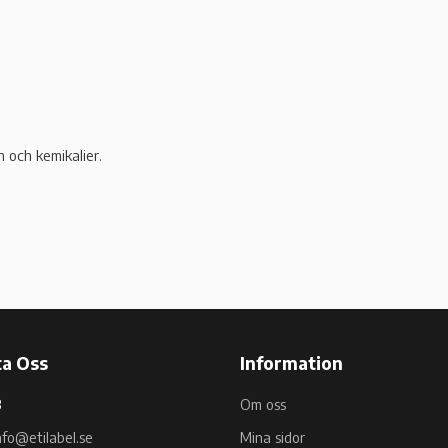
 och kemikalier.
a Oss
Information
B
Om oss
nfo@etilabel.se
Mina sidor