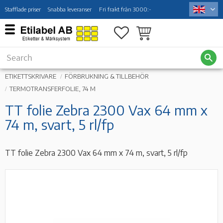
Stafflade priser
Snabba leveranser
Fri frakt från 3000:-
Menu
Favorites
Basket
ETIKETTSKRIVARE
FÖRBRUKNING & TILLBEHÖR
TERMOTRANSFERFOLIE, 74 M
TT folie Zebra 2300 Vax 64 mm x
74 m, svart, 5 rl/fp
TT folie Zebra 2300 Vax 64 mm x 74 m, svart, 5 rl/fp