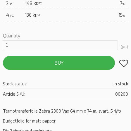
2
148 kr
7
/
PC.
PC.
%
4
136 kr
15
/
PC.
PC.
%
Quantity
pc.
Add t
BUY
Stock status
In stock
Article SKU
80200
Termotransferfolie Zebra 2300 Vax 64 mm x 74 m, svart, 5 rl/fp
Budgetfolie för matt papper
För Zebra desktopskrivare