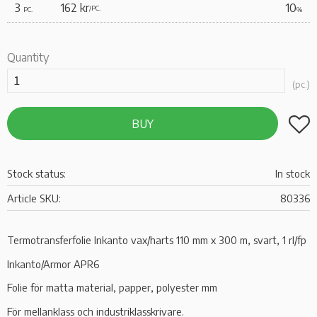
3
162 kr
10
/
PC.
PC.
%
Quantity
pc.
Add t
BUY
Stock status
In stock
Article SKU
80336
Termotransferfolie Inkanto vax/harts 110 mm x 300 m, svart, 1 rl/fp
Inkanto/Armor APR6
Folie för matta material, papper, polyester mm
För mellanklass och industriklasskrivare.