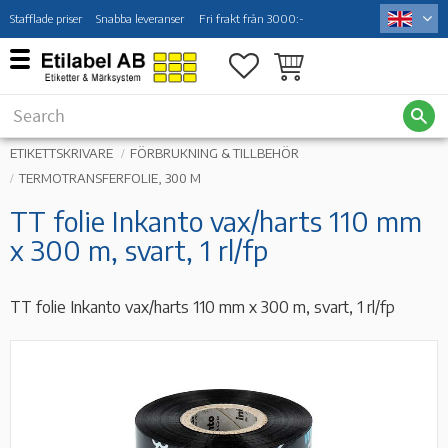
Stafflade priser
Snabba leveranser
Fri frakt från 3000:-
Menu
Favorites
Basket
ETIKETTSKRIVARE
FÖRBRUKNING & TILLBEHÖR
TERMOTRANSFERFOLIE, 300 M
TT folie Inkanto vax/harts 110 mm
x 300 m, svart, 1 rl/fp
TT folie Inkanto vax/harts 110 mm x 300 m, svart, 1 rl/fp