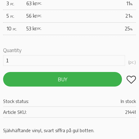
3
63 kr
11
/
PC.
PC.
%
5
56 kr
21
/
PC.
PC.
%
10
53 kr
25
/
PC.
PC.
%
Quantity
pc.
Add t
BUY
Stock status
In stock
Article SKU
21441
Självhäftande vinyl, svart siffra på gul botten.