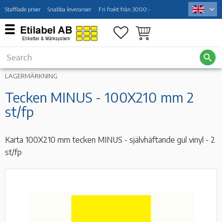
Stafflade priser
Snabba leveranser
Fri frakt från 3000:-
Menu
Favorites
Basket
LAGERMÄRKNING
Tecken MINUS - 100X210 mm 2
st/fp
Karta 100X210 mm tecken MINUS - självhäftande gul vinyl - 2
st/fp