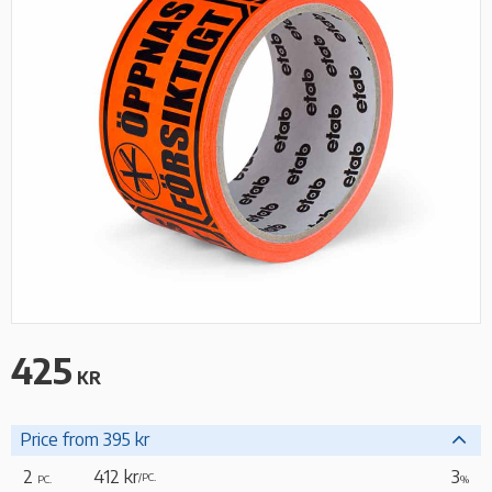
425
KR
Price from 395 kr
2
412 kr
3
/
PC.
PC.
%