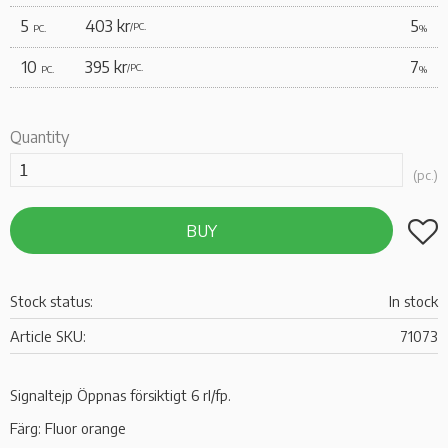
5
403 kr
5
/
PC.
PC.
%
10
395 kr
7
/
PC.
PC.
%
Quantity
pc.
Add t
BUY
Stock status
In stock
Article SKU
71073
Signaltejp Öppnas försiktigt 6 rl/fp.
Färg: Fluor orange