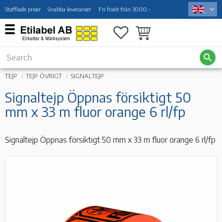
Stafflade priser
Snabba leveranser
Fri frakt från 3000:-
Menu
Favorites
Basket
TEJP
TEJP ÖVRIGT
SIGNALTEJP
Signaltejp Öppnas försiktigt 50
mm x 33 m fluor orange 6 rl/fp
Signaltejp Öppnas försiktigt 50 mm x 33 m fluor orange 6 rl/fp