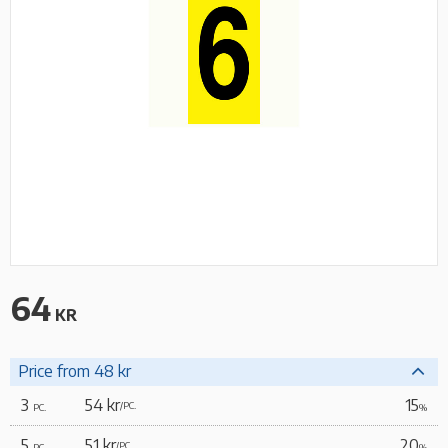
64
KR
Price from 48 kr
3
54 kr
15
/
PC.
PC.
%
5
51 kr
20
/
PC.
PC.
%