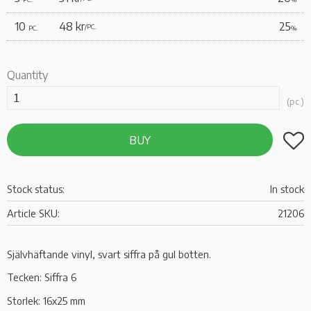
10
48 kr
25
/
PC.
PC.
%
Quantity
pc.
Add t
BUY
Stock status
In stock
Article SKU
21206
Självhäftande vinyl, svart siffra på gul botten.
Tecken: Siffra 6
Storlek: 16x25 mm