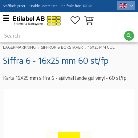
Stafflade priser
Snabba leveranser
Fri frakt från 3000:-
Menu
Favorites
Basket
LAGERMÄRKNING
SIFFROR & BOKSTÄVER
16X25 MM GUL
Siffra 6 - 16x25 mm 60 st/fp
Karta 16X25 mm siffra 6 - självhäftande gul vinyl - 60 st/fp