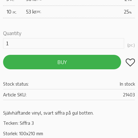
10
53 kr
25
/
PC.
PC.
%
Quantity
pc.
Add t
BUY
Stock status
In stock
Article SKU
21403
Självhäftande vinyl, svart siffra på gul botten.
Tecken: Siffra 3
Storlek: 100x210 mm