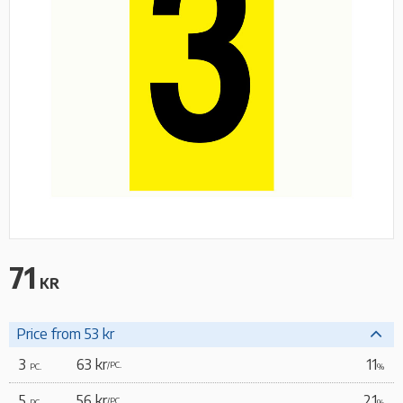
71
KR
Price from 53 kr
3
63 kr
11
/
PC.
PC.
%
5
56 kr
21
/
PC.
PC.
%