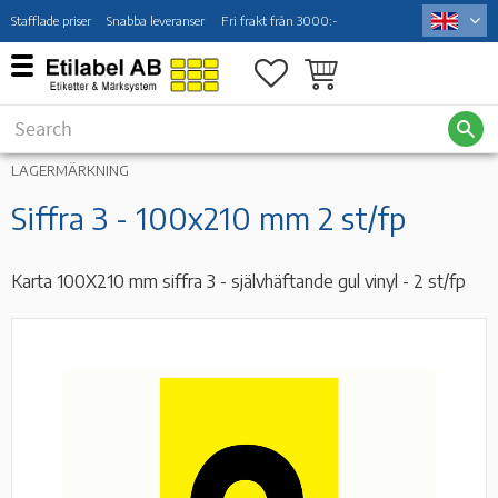
Stafflade priser
Snabba leveranser
Fri frakt från 3000:-
Menu
Favorites
Basket
LAGERMÄRKNING
Siffra 3 - 100x210 mm 2 st/fp
Karta 100X210 mm siffra 3 - självhäftande gul vinyl - 2 st/fp