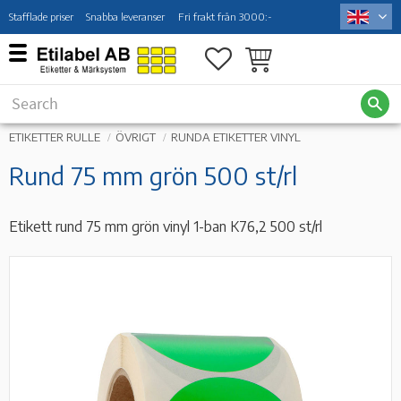
Stafflade priser
Snabba leveranser
Fri frakt från 3000:-
Menu
Favorites
Basket
ETIKETTER RULLE
ÖVRIGT
RUNDA ETIKETTER VINYL
Rund 75 mm grön 500 st/rl
Etikett rund 75 mm grön vinyl 1-ban K76,2 500 st/rl