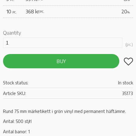
10
368 kr
20
/
PC.
PC.
%
Quantity
pc.
Add t
BUY
Stock status
In stock
Article SKU
35173
Rund 75 mm märketikett i grön vinyl med permanent häftämne.
Antal: 500 st/rl
Antal banor: 1