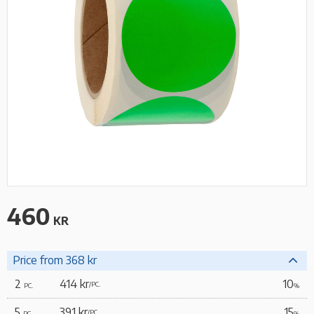
460
KR
Price from 368 kr
2
414 kr
10
/
PC.
PC.
%
5
391 kr
15
/
PC.
PC.
%