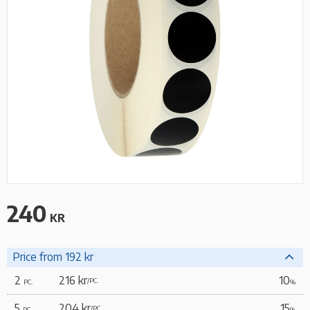
240
KR
Price from 192 kr
2
216 kr
10
/
PC.
PC.
%
5
204 kr
15
/
PC.
PC.
%