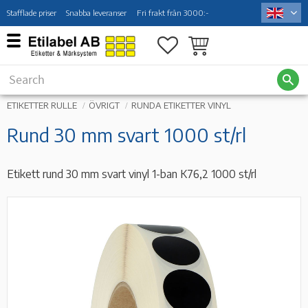
Stafflade priser
Snabba leveranser
Fri frakt från 3000:-
Menu
Favorites
Basket
ETIKETTER RULLE
ÖVRIGT
RUNDA ETIKETTER VINYL
Rund 30 mm svart 1000 st/rl
Etikett rund 30 mm svart vinyl 1-ban K76,2 1000 st/rl