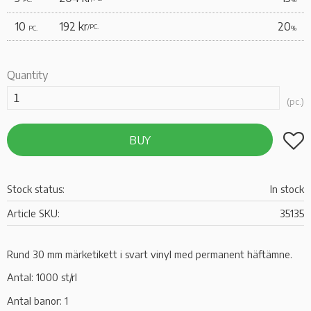
10
192 kr
20
/
PC.
PC.
%
Quantity
pc.
Add t
BUY
Stock status
In stock
Article SKU
35135
Rund 30 mm märketikett i svart vinyl med permanent häftämne.
Antal: 1000 st/rl
Antal banor: 1