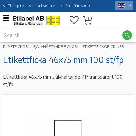
Stafflade priser
Snabba leveranser
Fri frakt från 3000:-
Menu
Favorites
Basket
PLASTFICKOR
SJÄLVHÄFTANDE FICKOR
ETIKETTFICKOR CD USB
Etikettficka 46x75 mm 100 st/fp
Etikettficka 46x75 mm självhäftande PP transparent 100
st/fp