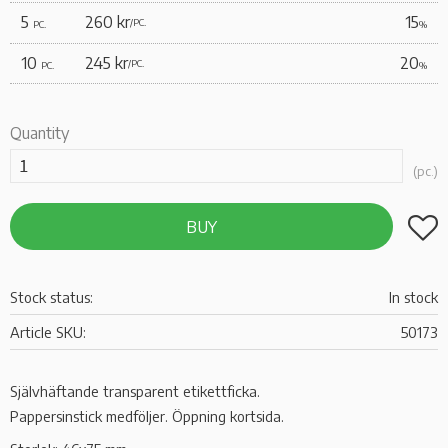
5
260 kr
15
/
PC.
PC.
%
10
245 kr
20
/
PC.
PC.
%
Quantity
pc.
Add t
BUY
Stock status
In stock
Article SKU
50173
Självhäftande transparent etikettficka.
Pappersinstick medföljer. Öppning kortsida.