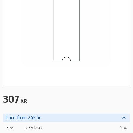
307
KR
Price from 245 kr
3
276 kr
10
/
PC.
PC.
%