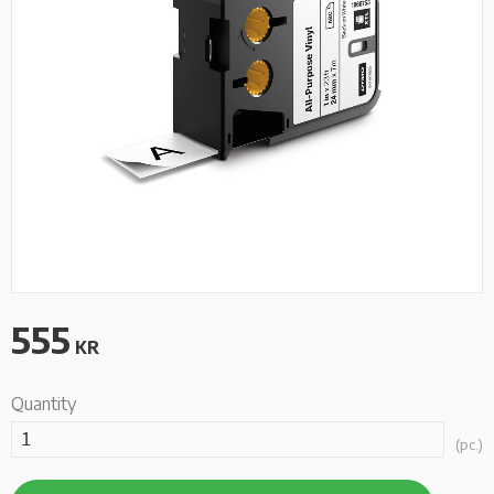
555
KR
Quantity
pc.