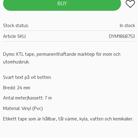
Add t
BUY
Stock status
In stock
Article SKU
DYM1868753
Dymo XTL tape, permanenthäftande märktejp för inom och
utomhusbruk.
Svart text på vit botten.
Bredd: 24 mm
Antal meter/kassett: 7 m
Material: Vinyl (Pvc)
Etikett tape som är hållbar, tål värme, kyla, vatten och kemikalier.