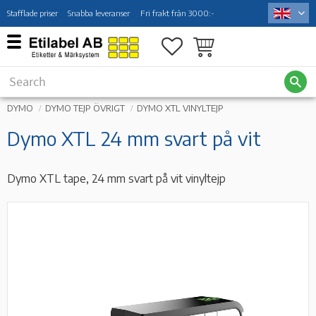
Stafflade priser
Snabba leveranser
Fri frakt från 3000:-
Menu
Favorites
Basket
DYMO
DYMO TEJP ÖVRIGT
DYMO XTL VINYLTEJP
Dymo XTL 24 mm svart på vit
Dymo XTL tape, 24 mm svart på vit vinyltejp