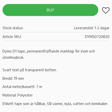
Add t
BUY
Stock status
Leveranstid: 1-2 dagar
Article SKU
DYMS0720820
Dymo D1 tape, permanenthäftande märktejp för inom och
utomhusbruk.
Svart text på transparent botten.
Bredd: 19 mm
Antal meter/kassett: 7 m
Material: Polyester
Etikett tape som är hållbar, tål värme, kyla, vatten och kemikalier.