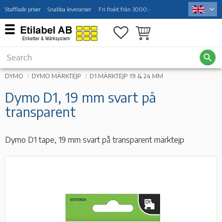
Stafflade priser
Snabba leveranser
Fri frakt från 3000:-
Menu
Favorites
Basket
DYMO
DYMO MÄRKTEJP
D1 MÄRKTEJP 19 & 24 MM
Dymo D1, 19 mm svart på
transparent
Dymo D1 tape, 19 mm svart på transparent märktejp