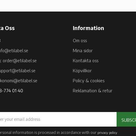
a Oss
Information
B
Om oss
nfo@etilabel.se
Mina sidor
g: order@etilabel.se
Kontakta oss
upport@etilabel.se
Köpvillkor
ekonomi@etilabel.se
Policy & cookies
08-774 01 40
Reklamation & retur
SUBSC
ersonal information is processed in accordance with our
.
privacy policy