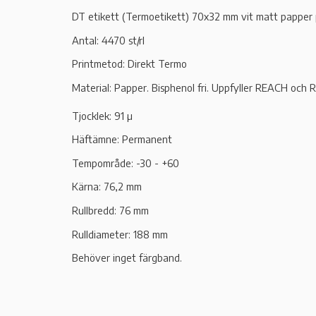
DT etikett (Termoetikett) 70x32 mm vit matt papper på
Antal: 4470 st/rl
Printmetod: Direkt Termo
Material: Papper.
Bisphenol fri. Uppfyller REACH och R
Tjocklek: 91 µ
Häftämne: Permanent
Tempområde: -30 - +60
Kärna: 76,2 mm
Rullbredd: 76 mm
Rulldiameter: 188 mm
Behöver inget färgband.