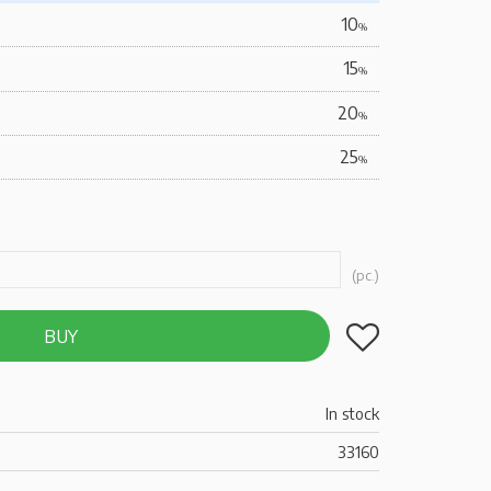
10
%
15
%
20
%
25
%
pc.
Add to favorites
BUY
In stock
33160