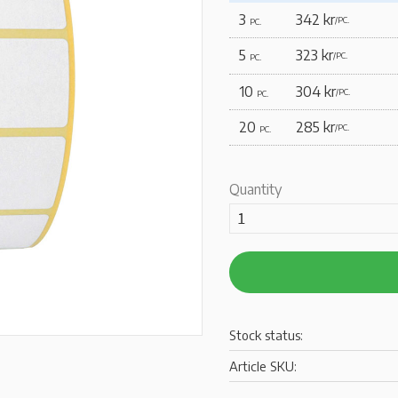
3
342 kr
/
PC.
PC.
5
323 kr
/
PC.
PC.
10
304 kr
/
PC.
PC.
20
285 kr
/
PC.
PC.
Quantity
Stock status
Article SKU