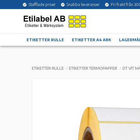
Stafflade priser
Snabba leveranser
Fri frakt från 30
ETIKETTER RULLE
ETIKETTER A4 ARK
LAGERMÄ
ETIKETTER RULLE
ETIKETTER TERMOPAPPER
DT VIT M