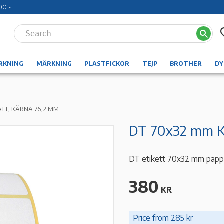
00:-
RKNING
MÄRKNING
PLASTFICKOR
TEJP
BROTHER
D
ATT, KÄRNA 76,2 MM
DT 70x32 mm K7
DT etikett 70x32 mm papper
380
KR
Price from 285 kr