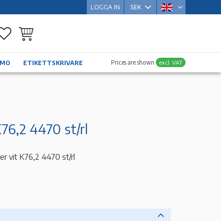
LOGGA IN
Favorites
Basket
Prices are shown
excl. VAT
YMO
ETIKETTSKRIVARE
6,2 4470 st/rl
 vit K76,2 4470 st/rl